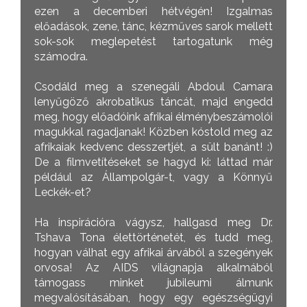
ezen a decemberi hétvégén! Izgalmas
előadások, zene, tánc, kézműves sarok mellett
sok-sok meglepetést tartogatunk még
számodra.
Csodáld meg a szenegáli Abdoul Camara
lenyűgöző akrobatikus táncát, majd engedd
meg, hogy előadóink afrikai élménybeszámolói
magukkal ragadjanak! Közben kóstold meg az
afrikaiak kedvenc desszertjét, a sült banánt! :)
De a filmvetítéseket se hagyd ki: láttad már
például az Állampolgár-t, vagy a Könnyű
Leckék-et?
Ha inspirációra vágysz, hallgasd meg Dr.
Tshava Tona élettörténetét, és tudd meg,
hogyan válhat egy afrikai árvából a szegények
orvosa! Az AIDS világnapja alkalmából
támogass minket jubileumi álmunk
megvalósításában, hogy egy egészségügyi