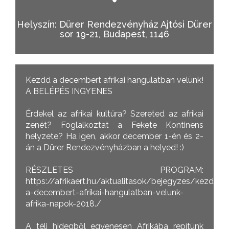
Helyszín: Dürer Rendezvényház Ajtósi Dürer
sor 19-21, Budapest, 1146
Kezdd a decembert afrikai hangulatban velünk!
A BELÉPÉS INGYENES
Érdekel az afrikai kultúra? Szereted az afrikai
zenét? Foglalkoztat a Fekete Kontinens
helyzete? Ha igen, akkor december 1-én és 2-
án a Dürer Rendezvényházban a helyed! :)
RÉSZLETES PROGRAM:
https://afrikaert.hu/aktualitasok/bejegyzes/kezdd-
a-decembert-afrikai-hangulatban-velunk-
afrika-napok-2018./
A téli hidegből egyenesen Afrikába repítünk