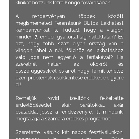
klinikát hozzunk létre Kongó fővárosában.
A rendezvényen többek között
megismerheted Teremtsünk Biztos Lakhatást
kampányunkat is. Tudtad, hogy a világon
minden 7. ember gyakorlatilag hajléktalan? És
azt, hogy több száz olyan ország van a
világon, ahol a nők földhöz és lakhatáshoz
való joga nem egyenlő a férfiakéval? Ha
szeretnél hallani az okokról és
összefüggésekről, és arról, hogy Te mit tehetsz
ezen problémák csökkentése érdekében, gyere
el!
Reméljük rövid ízelítőnk felkeltette
érdeklődésedet; akár barátokkal, akár
családdal jössz a rendezvényre, itt mindenki
megtalálja a számára érdekes programot!
Szeretettel várunk két napos fesztiválunkon,