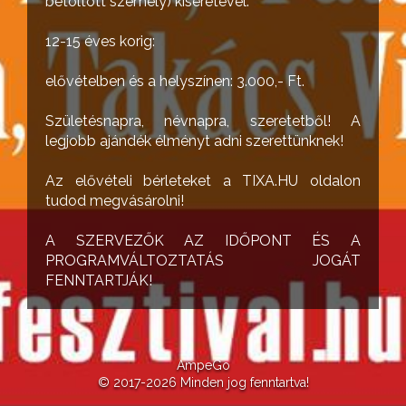
betöltött személy) kíséretével.
12-15 éves korig:
elővételben és a helyszínen: 3.000,- Ft.
Születésnapra, névnapra, szeretetből! A
legjobb ajándék élményt adni szerettünknek!
Az elővételi bérleteket a TIXA.HU oldalon
tudod megvásárolni!
A SZERVEZŐK AZ IDŐPONT ÉS A
PROGRAMVÁLTOZTATÁS JOGÁT
FENNTARTJÁK!
AmpeGo
© 2017-2026 Minden jog fenntartva!