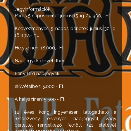
Jegyinformációk
Páros 5 napos bérlet június 15-ig: 29.900,- Ft.
Kedvezményes 5 napos bérletek június 30-ig:
16.490,- Ft.
Helyszínen: 18.000,- Ft.
Napijegyek elővételben:
Early Bird napijegyek
elővételben: 5.000,- Ft.
A helyszínen: 5.500,- Ft.
12 éves korig ingyenesen látogatható a
rendezvény, érvényes napijeggyel, vagy
bérlettel rendelkező felnőtt (21 életévét