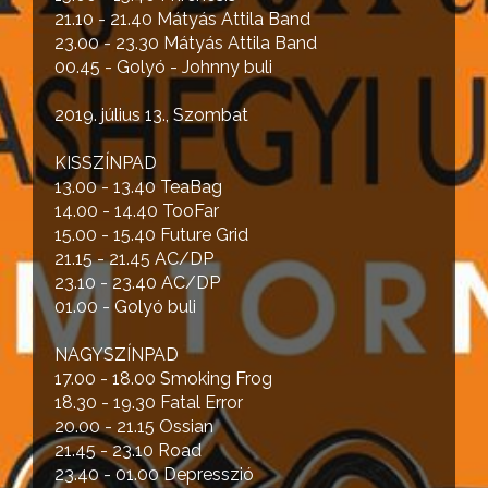
21.10 - 21.40 Mátyás Attila Band
23.00 - 23.30 Mátyás Attila Band
00.45 - Golyó - Johnny buli
2019. július 13., Szombat
KISSZÍNPAD
13.00 - 13.40 TeaBag
14.00 - 14.40 TooFar
15.00 - 15.40 Future Grid
21.15 - 21.45 AC/DP
23.10 - 23.40 AC/DP
01.00 - Golyó buli
NAGYSZÍNPAD
17.00 - 18.00 Smoking Frog
18.30 - 19.30 Fatal Error
20.00 - 21.15 Ossian
21.45 - 23.10 Road
23.40 - 01.00 Depresszió