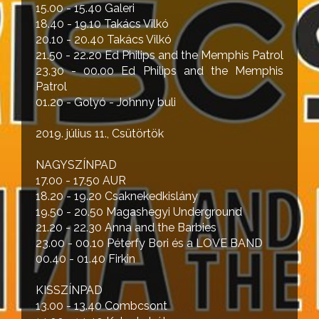
15.00 - 15.40 Galeri
18.40 - 19.10 Takács Vilkó
20.10 - 20.40 Takács Vilkó
21.50 - 22.20 Ed Philips and the Memphis Patrol
23.30 - 00.00 Ed Philips and the Memphis
Patrol
01.20 - Golyó - Johnny buli
2019. július 11., Csütörtök
NAGYSZÍNPAD
17.00 - 17.50 AUR
18.20 - 19.20 Csaknekedkislány
19.50 - 20.50 Magashegyi Underground
21.20 - 22.30 Anna and the Barbies
23.00 - 00.10 Péterfy Bori és a LOVE BAND
00.40 - 01.40 Firkin
KISSZÍNPAD
13.00 - 13.40 Combcsont