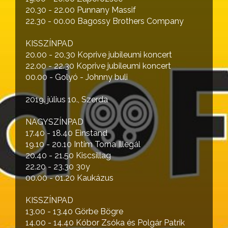
20.30 - 22.00 Punnany Massif
22.30 - 00.00 Bagossy Brothers Company
KISSZÍNPAD
20.00 - 20.30 Koprive jubileumi koncert
22.00 - 22.30 Koprive jubileumi koncert
00.00 - Golyó - Johnny buli
2019. július 10., Szerda
NAGYSZÍNPAD
17.40 - 18.40 Einstand
19.10 - 20.10 Intim Torna Illegál
20.40 - 21.50 Kiscsillag
22.20 - 23.30 30y
00.00 - 01.20 Kaukázus
KISSZÍNPAD
13.00 - 13.40 Görbe Bögre
14.00 - 14.40 Kóbor Zsóka és Polgár Patrik