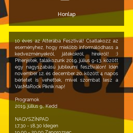
Honlap
10 éves az Alterába Fesztivál! Csatlakozz az
eseményhez, hogy mielőbb informálódhass a
kedvezményekről, játékokról, hírekről! :)
Pihenjetek, találkozunk 2019. július 9-13. között
egy nagyszabású jubileumi fesztiválon! Idén
november 12. és december 20. között 4 napos
bérletet is vehettek, mivel szombat lesz a
VasMaRock Piknik nap!
Programok
2019. július 9., Kedd
NAGYSZÍNPAD
17.30 - 18.30 Idegen
19.00 - 20.00 Zaporozsec