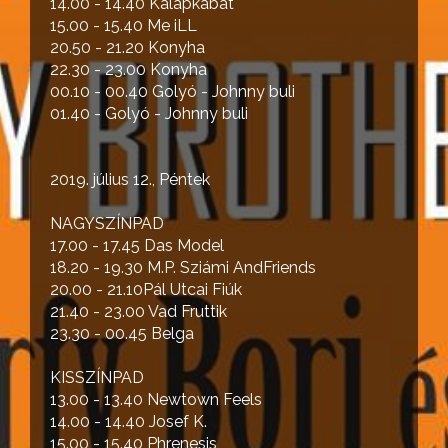
14.00 - 14.40 Kalapkabát
15.00 - 15.40 Me iLL
20.50 - 21.20 Konyha
22.30 - 23.00 Konyha
00.10 - 00.40 Golyó - Johnny buli
01.40 - Golyó - Johnny buli
2019. július 12., Péntek
NAGYSZÍNPAD
17.00 - 17.45 Das Model
18.20 - 19.30 M.P. Sziámi AndFriends
20.00 - 21.10Pál Utcai Fiúk
21.40 - 23.00 Vad Fruttik
23.30 - 00.45 Belga
KISSZÍNPAD
13.00 - 13.40 Newtown Feels
14.00 - 14.40 Josef K.
15.00 - 15.40 Phrenesis