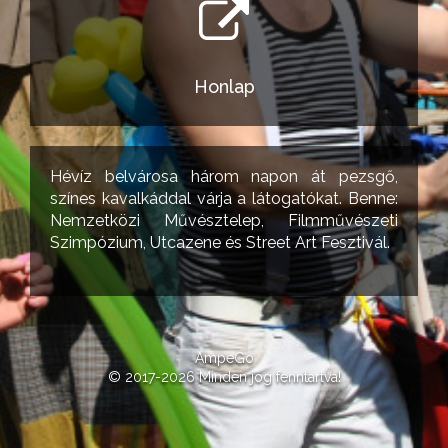
Honlap
Hévíz belvárosa három napon át pezsgő,
színes kavalkáddal várja a látogatókat. Benne:
Nemzetközi Művésztelep, Filmművészeti
Szimpózium, Utcazene és Street Art Fesztivál.
AmpeGo
© 2017-2026 Minden jog fenntartva!