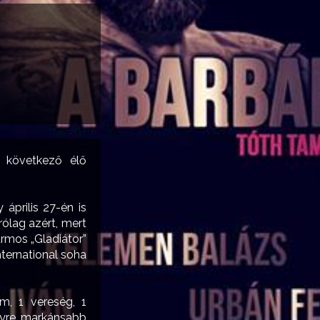
i következő élő
április 27-én is
ólag azért, mert
rmos „Gladiátor”
nternational soha
m, 1 vereség, 1
 egyre markánsabb