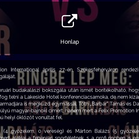
Honlap
ion International április 27-én, Székesfehérváron rendez
gáláját.
bruári budakalászi bokszgála után ismét borítékolható, hogy 
fog telni a Lakeside Hotel konferenciacsarnoka, de nem kizár
rmadjára is megküzd egymással Tóth „Barbár” Tamás és Da
súlyú magyar-bajnoki címért, hanem mert a Felix Promotion I
 helyi öklözőt vonultat fel.
 (4 győzelem, 0 vereség) és Márton Balázs (5 győzele
smert alakjai a fehérvári sportéletnek, s a profi ringben is