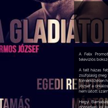
A Felix Promot
televíziós boksz
A telt házas fe
zsúfolásig meg 
főmérkőzésen ha
József a cirkáló
nem látott számú
Hegyi Barnabás
döntetlen) jól i