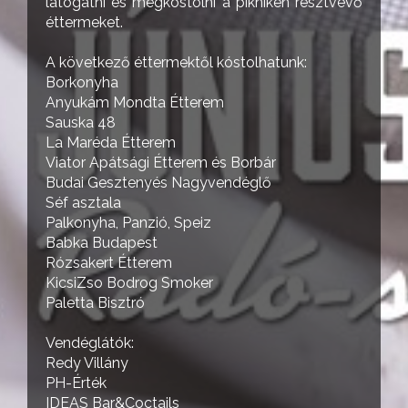
látogatni és megkóstolni a pikniken résztvevő
éttermeket.
A következő éttermektől kóstolhatunk:
Borkonyha
Anyukám Mondta Étterem
Sauska 48
La Maréda Étterem
Viator Apátsági Étterem és Borbár
Budai Gesztenyés Nagyvendéglő
Séf asztala
Palkonyha, Panzió, Speiz
Babka Budapest
Rózsakert Étterem
KicsiZso Bodrog Smoker
Paletta Bisztró
Vendéglátók:
Redy Villány
PH-Érték
IDEAS Bar&Coctails