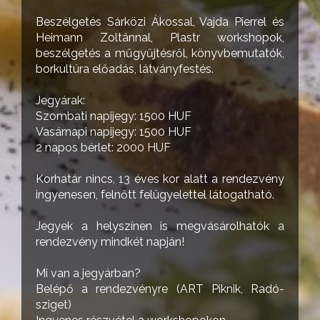
Beszélgetés Sárközi Ákossal, Vajda Pierrel és
Heimann Zoltánnal, Plastr workshopok,
beszélgetés a műgyűjtésről, könyvbemutatók,
borkultúra előadás, látványfestés.
Jegyárak:
Szombati napijegy: 1500 HUF
Vasárnapi napijegy: 1500 HUF
2 napos bérlet: 2000 HUF
Korhatár nincs, 13 éves kor alatt a rendezvény
ingyenesen, felnőtt felügyelettel látogatható.
Jegyek a helyszínen is megvásárolhatók a
rendezvény mindkét napján!
Mi van a jegyárban?
Belépő a rendezvényre (ART Piknik, Radó-
sziget)