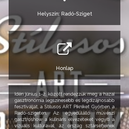
Helyszín: Radó-Sziget
Honlap
Idén június 1-2. között rendezzük meg a hazai
gasztronómia legszínesebb és legdizájnosabb
fesztiválját, a Stílusos ART Pikniket Győrben, a
Radó-szigeten. Az egyedülálló művészi
gasztroshow a kulináris élvezeteket vegyíti a
vizuális kultúrával, az ország sztárséfjeinek