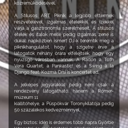
közreműködésével.
A Stílusos ART Piknik a legjobb éttermek
részvételével, izgalmas ételekkel és ízekkel
várja a gasztronómia szerelmeseit. A stílusos
ételek és italok mellé pedig izgalmas zene is
dukál: napközben ismert DJ-k teremtik meg a
piknikhangulatot, hogy a szigetre érve a
látogatók néhány órára elfelejtsék, hogy egy
nyüzsgő városban vannak. A Radón a Tóth
Vera Quartet, a Pankastic! és a Swing à la
Django feat. Kozma Orsi is koncertet ad.
A jelképes jegyárakkal pedig nem csak a
rendezvény látogatható, hanem a Rómer-
múzeum 11
kiállítóhelye, a Püspökvár Toronykilátója pedig
50 százalékos kedvezménnyel.
Egy biztos: idén is érdemes több napra Győrbe