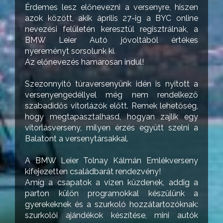
Érdemes lesz előnevezni a versenyre, hiszen
azok között, akik április 27-ig a BYC online
nevezési felületén keresztül regisztrálnak, a
BMW Leier Autó jóvoltából értékes
nyereményt sorsolunk ki.
Az előnevezés hamarosan indul!
Szezonnyitó túraversenyünk idén is nyitott a
versenyengedéllyel még nem rendelkező
szabadidős vitorlázók előtt. Remek lehetőség,
hogy megtapasztalhasd, hogyan zajlik egy
vitorlásverseny, milyen érzés együtt szelni a
Balatont a versenytársakkal.
A BMW Leier Tolnay Kálmán Emlékverseny
kifejezetten családbarát rendezvény!
Amíg a csapatok a vízen küzdenek, addig a
parton külön programokkal készülünk a
gyerekeknek és a szurkoló hozzátartozóknak:
szurkolói ajándékok készítése, mini autók