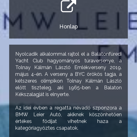
Honlap
Nyolcadik alkalommal rajtol el a Balatonfüredi
Yacht Club hagyományos túraversenye, a
Tolnay Kálmán László Emlékverseny 2019.
május 4-én. A verseny a BYC örökös tagja, a
kétszeres olimpikon Tolnay Kálmán László
előtt tiszteleg, aki 1965-ben a Balaton
Kékszalagját is elnyerte.
Az idei évben a regatta névadó szponzora a
BMW Leier Autó, akiknek köszönhetően
értékes fődíjat vihetnek haza a
kategóriagyőztes csapatok.