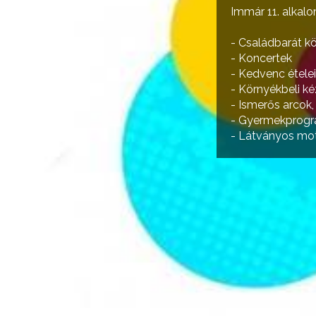
Immár 11. alkal
- Családbarát k
- Koncertek
- Kedvenc ételei
- Környékbeli ké
- Ismerős arcok,
- Gyermekprog
- Látványos mo