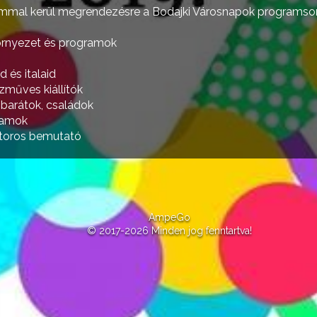
ommal kerül megrendezésre a Bodajki Városnapok programso
örnyezet és programok
d és italaid
zműves kiállítók
 barátok, családok
ramok
toros bemutató
AmpeGo
© 2017-2026 Minden jog fenntartva!