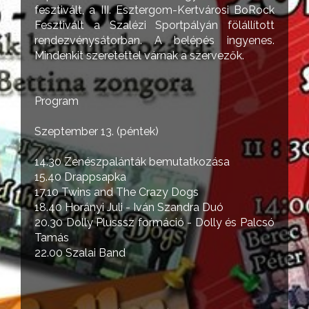
fesztivált, a III. Esztergom-Kertvárosi BoRock
Fesztivált a Szalézi Sportpályán fölállított
rendezvénysátorban. A belépés ingyenes.
Mindenkit szeretettel várnak a szervezők.
Program
Szeptember 13. (péntek)
14.30 Zenészpalánták bemutatkozása
15.40 Drappsapka
17.10 Twins and The Crazy Dogs
18.40 Horányi Juli - Iván Szandra Duó
20.30 Dolly Plusssz formáció - Dolly és Palcsó
Tamás
22.00 Szalai Band