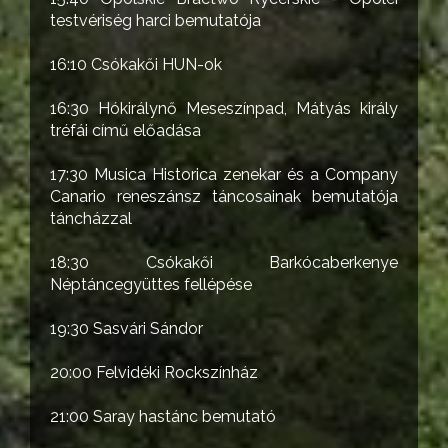
testvériség harci bemutatója
16:10 Csókakői HUN-ok
16:30 Hókirálynő Meseszínpad, Mátyás király
tréfái című előadása
17:30 Musica Historica zenekar és a Company
Canario reneszánsz táncosainak bemutatója
táncházzal
18:30 Csókakői Barkócaberkenye
Néptáncegyüttes fellépése
19:30 Sasvári Sándor
20:00 Felvidéki Rockszínház
21:00 Saray hastánc bemutató