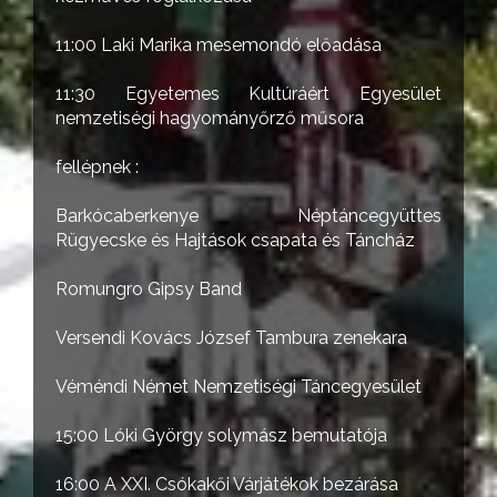
11:00 Laki Marika mesemondó előadása
11:30 Egyetemes Kultúráért Egyesület
nemzetiségi hagyományőrző műsora
fellépnek :
Barkócaberkenye Néptáncegyüttes
Rügyecske és Hajtások csapata és Táncház
Romungro Gipsy Band
Versendi Kovács József Tambura zenekara
Véméndi Német Nemzetiségi Táncegyesület
15:00 Lóki György solymász bemutatója
16:00 A XXI. Csókakői Várjátékok bezárása