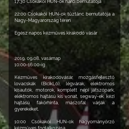
17:30 Csókakői HUN-ok harci bemutatója
22:00 Csókakői HUN-ok tűztánc bemutatója a
Nagy-Magyarország téren
Egész napos kézműves kirakodó vásár
2019. 09.08. vasárnap
10:00-16:00-ig
Kézműves kirakodóvásár, mozgásfejlesztő
lovacskák (BicikLó), légvárak, elektromos
kisautók, motorok, komplett népi játszópark,
elektromos hajtású kis vonat, segway-ek, kézi
hajtású fakörhinta, mászófal várják a
gyerekeket.
10:00 Csókakői HUN-ok hagyományőrző
kézműves foglalkozása