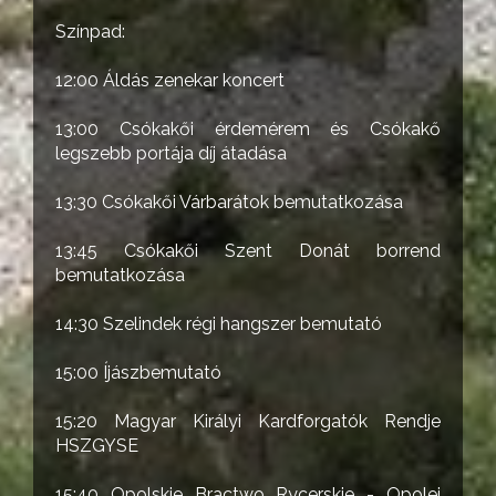
Színpad:
12:00 Áldás zenekar koncert
13:00 Csókakői érdemérem és Csókakő
legszebb portája díj átadása
13:30 Csókakői Várbarátok bemutatkozása
13:45 Csókakői Szent Donát borrend
bemutatkozása
14:30 Szelindek régi hangszer bemutató
15:00 Íjászbemutató
15:20 Magyar Királyi Kardforgatók Rendje
HSZGYSE
15:40 Opolskie Bractwo Rycerskie - Opolei