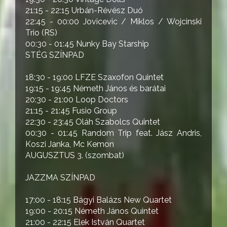
21:15 - 22:15 Urbán-Révész Duó
22:45 - 00:00 Jovicevic / Miklos / Wojcinski
Trio (RS)
00:30 - 01:45 Nunky Bay Starship
STÉG SZÍNPAD
18:30 - 19:00 LFZE Szaxofon Quintet
19:15 - 19:45 Németh János és barátai
20:30 - 21:00 Loop Doctors
21:15 - 21:45 Fusio Group
22:30 - 23:45 Oláh Szabolcs Quintet
00:30 - 01:45 Random Trip feat. Jász Andris,
Koszi Janka, Mc Kemon
AUGUSZTUS 3. (szombat)
JAZZMA SZÍNPAD
17:00 - 18:15 Bágyi Balázs New Quartet
19:00 - 20:15 Németh János Quintet
21:00 - 22:15 Elek István Quartet