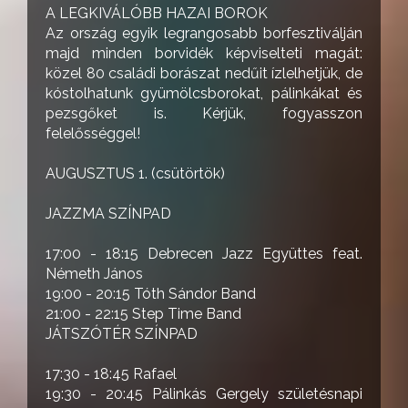
A LEGKIVÁLÓBB HAZAI BOROK
Az ország egyik legrangosabb borfesztiválján
majd minden borvidék képviselteti magát:
közel 80 családi borászat nedűit ízlelhetjük, de
kóstolhatunk gyümölcsborokat, pálinkákat és
pezsgőket is. Kérjük, fogyasszon
felelősséggel!
AUGUSZTUS 1. (csütörtök)
JAZZMA SZÍNPAD
17:00 - 18:15 Debrecen Jazz Együttes feat.
Németh János
19:00 - 20:15 Tóth Sándor Band
21:00 - 22:15 Step Time Band
JÁTSZÓTÉR SZÍNPAD
17:30 - 18:45 Rafael
19:30 - 20:45 Pálinkás Gergely születésnapi