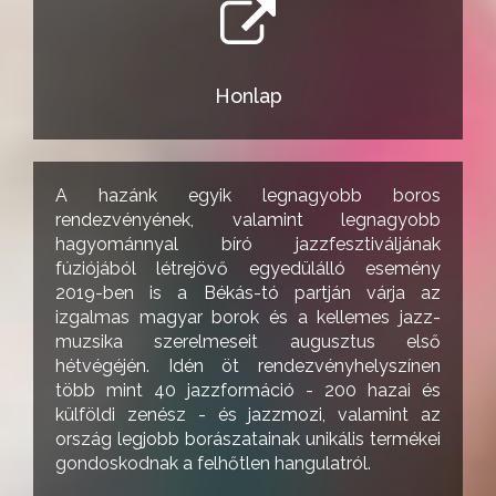
Honlap
A hazánk egyik legnagyobb boros
rendezvényének, valamint legnagyobb
hagyománnyal bíró jazzfesztiváljának
fúziójából létrejövő egyedülálló esemény
2019-ben is a Békás-tó partján várja az
izgalmas magyar borok és a kellemes jazz-
muzsika szerelmeseit augusztus első
hétvégéjén. Idén öt rendezvényhelyszínen
több mint 40 jazzformáció - 200 hazai és
külföldi zenész - és jazzmozi, valamint az
ország legjobb borászatainak unikális termékei
gondoskodnak a felhőtlen hangulatról.