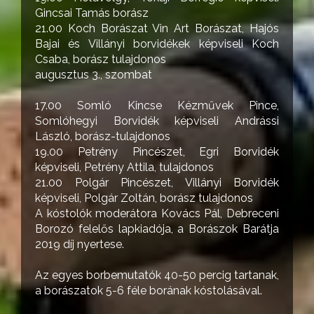
Gincsai Tamás borász
21.00 Koch Borászat Vin Art Borászat, Hajós
Bajai és Villányi borvidékek képviseli Koch
Csaba, borász tulajdonos
augusztus 3., szombat
17.00 Somló Kincse Kézművek Pince,
Somlóhegyi Borvidék képviseli Andrássi
László, borász-tulajdonos
19.00 Petrény Pincészet, Egri Borvidék
képviseli, Petrény Attila, tulajdonos
21.00 Polgár Pincészet, Villányi Borvidék
képviseli, Polgár Zoltán, borász tulajdonos
A kóstolók moderátora Kovács Pál, Debreceni
Borozó felelős lapkiadója, a Borászok Barátja
2019 díj nyertese.
Az egyes borbemutatók 40-50 percig tartanak,
a borászatok 5-6 féle borának kóstolásával.