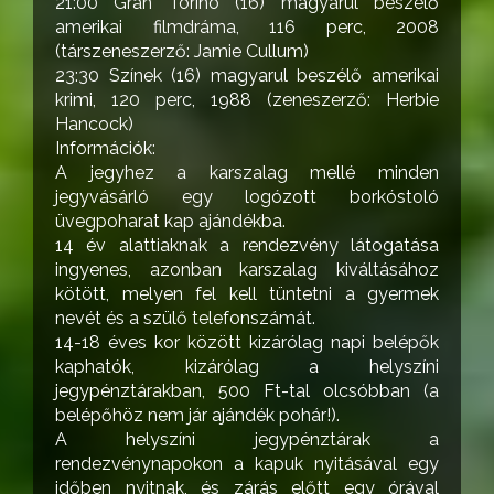
21:00 Gran Torino (16) magyarul beszélő
amerikai filmdráma, 116 perc, 2008
(társzeneszerző: Jamie Cullum)
23:30 Színek (16) magyarul beszélő amerikai
krimi, 120 perc, 1988 (zeneszerző: Herbie
Hancock)
Információk:
A jegyhez a karszalag mellé minden
jegyvásárló egy logózott borkóstoló
üvegpoharat kap ajándékba.
14 év alattiaknak a rendezvény látogatása
ingyenes, azonban karszalag kiváltásához
kötött, melyen fel kell tüntetni a gyermek
nevét és a szülő telefonszámát.
14-18 éves kor között kizárólag napi belépők
kaphatók, kizárólag a helyszíni
jegypénztárakban, 500 Ft-tal olcsóbban (a
belépőhöz nem jár ajándék pohár!).
A helyszíni jegypénztárak a
rendezvénynapokon a kapuk nyitásával egy
időben nyitnak, és zárás előtt egy órával