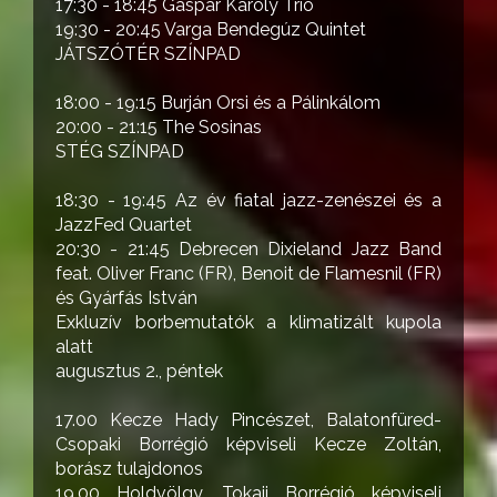
17:30 - 18:45 Gáspár Károly Trió
19:30 - 20:45 Varga Bendegúz Quintet
JÁTSZÓTÉR SZÍNPAD
18:00 - 19:15 Burján Orsi és a Pálinkálom
20:00 - 21:15 The Sosinas
STÉG SZÍNPAD
18:30 - 19:45 Az év fiatal jazz-zenészei és a
JazzFed Quartet
20:30 - 21:45 Debrecen Dixieland Jazz Band
feat. Oliver Franc (FR), Benoit de Flamesnil (FR)
és Gyárfás István
Exkluzív borbemutatók a klimatizált kupola
alatt
augusztus 2., péntek
17.00 Kecze Hady Pincészet, Balatonfüred-
Csopaki Borrégió képviseli Kecze Zoltán,
borász tulajdonos
19.00 Holdvölgy, Tokaji Borrégió képviseli