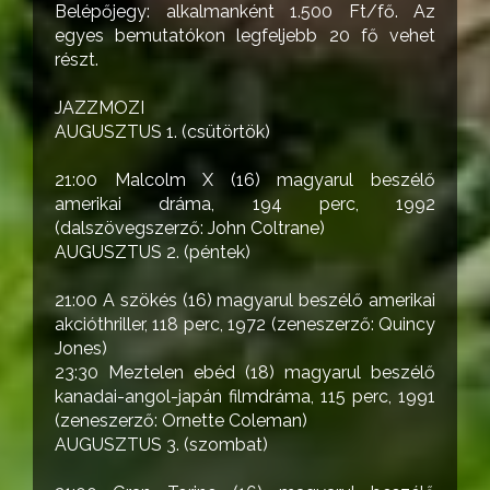
Belépőjegy: alkalmanként 1.500 Ft/fő. Az
egyes bemutatókon legfeljebb 20 fő vehet
részt.
JAZZMOZI
AUGUSZTUS 1. (csütörtök)
21:00 Malcolm X (16) magyarul beszélő
amerikai dráma, 194 perc, 1992
(dalszövegszerző: John Coltrane)
AUGUSZTUS 2. (péntek)
21:00 A szökés (16) magyarul beszélő amerikai
akcióthriller, 118 perc, 1972 (zeneszerző: Quincy
Jones)
23:30 Meztelen ebéd (18) magyarul beszélő
kanadai-angol-japán filmdráma, 115 perc, 1991
(zeneszerző: Ornette Coleman)
AUGUSZTUS 3. (szombat)