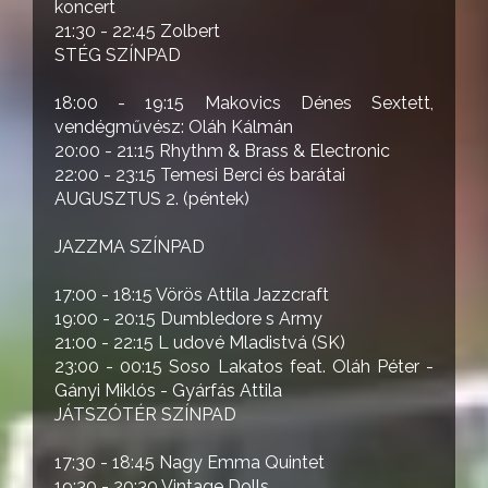
koncert
21:30 - 22:45 Zolbert
STÉG SZÍNPAD
18:00 - 19:15 Makovics Dénes Sextett,
vendégművész: Oláh Kálmán
20:00 - 21:15 Rhythm & Brass & Electronic
22:00 - 23:15 Temesi Berci és barátai
AUGUSZTUS 2. (péntek)
JAZZMA SZÍNPAD
17:00 - 18:15 Vörös Attila Jazzcraft
19:00 - 20:15 Dumbledore s Army
21:00 - 22:15 L udové Mladistvá (SK)
23:00 - 00:15 Soso Lakatos feat. Oláh Péter -
Gányi Miklós - Gyárfás Attila
JÁTSZÓTÉR SZÍNPAD
17:30 - 18:45 Nagy Emma Quintet
19:30 - 20:30 Vintage Dolls