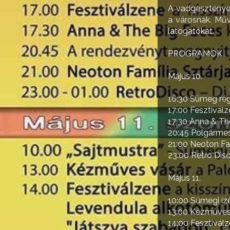
A vadgesztenye
a városnak. Mű
látogatókat.
PROGRAMOK
Május 10.
16:30 Sümeg rég
17:00 Fesztiválz
17:30 Anna & Th
20:45 Polgármes
21:00 Neoton Fa
23:00 Retro Disc
Május 11.
10:00 Sümegi íz
13:00 Kézműves 
14:00 Fesztiválz