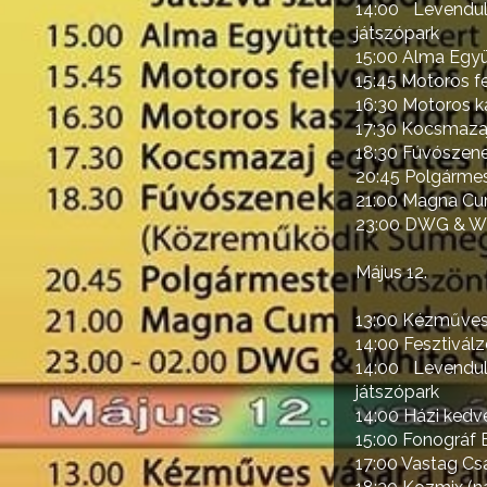
14:00 Levendu
játszópark
15:00 Alma Együ
15:45 Motoros fe
16:30 Motoros k
17:30 Kocsmaza
18:30 Fúvószene
20:45 Polgármes
21:00 Magna Cu
23:00 DWG & Whi
Május 12.
13:00 Kézműves 
14:00 Fesztiválz
14:00 Levendu
játszópark
14:00 Házi kedv
15:00 Fonográf
17:00 Vastag Cs