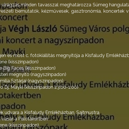
 virágzás minden tavasszal meghatározza Sümeg hangulatá
vészeti bemutatók, kézművesek, gasztronómia, koncertek v
en és most c. fotókiállítás megnyitója a Kisfaludy Emlékház
ene (kisszínpadon)
e Big Faces (kisszínpadon)
teri megnyitó (nagyszínpadon)
mília Sztárjai (nagyszínpadon)
o Dj. Mayki (kisszínpadon 23:00-1:00)
ek udvara a Kisfaludy Emlékházban, Sajtmustra
vásár a Palotakertben
ene (kisszínpadon)