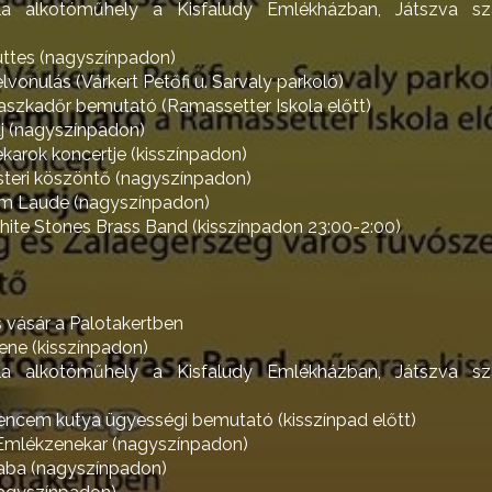
la alkotóműhely a Kisfaludy Emlékházban, Játszva sz
ttes (nagyszínpadon)
lvonulás (Várkert Petőfi u. Sarvaly parkoló)
aszkadőr bemutató (Ramassetter Iskola előtt)
j (nagyszínpadon)
karok koncertje (kisszínpadon)
teri köszöntő (nagyszínpadon)
m Laude (nagyszínpadon)
te Stones Brass Band (kisszínpadon 23:00-2:00)
vásár a Palotakertben
ene (kisszínpadon)
la alkotóműhely a Kisfaludy Emlékházban, Játszva sz
encem kutya ügyességi bemutató (kisszínpad előtt)
 Emlékzenekar (nagyszínpadon)
aba (nagyszínpadon)