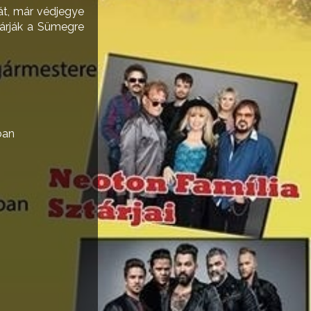
t, már védjegye
árják a Sümegre
ban