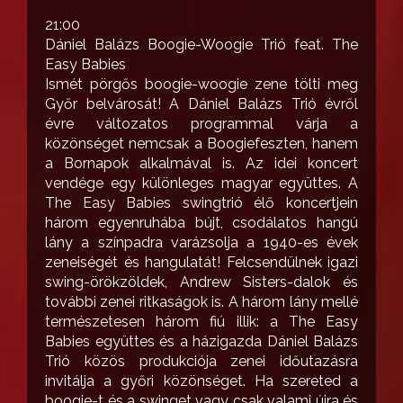
21:00
Dániel Balázs Boogie-Woogie Trió feat. The
Easy Babies
Ismét pörgős boogie-woogie zene tölti meg
Győr belvárosát! A Dániel Balázs Trió évről
évre változatos programmal várja a
közönséget nemcsak a Boogiefeszten, hanem
a Bornapok alkalmával is. Az idei koncert
vendége egy különleges magyar együttes. A
The Easy Babies swingtrió élő koncertjein
három egyenruhába bújt, csodálatos hangú
lány a színpadra varázsolja a 1940-es évek
zeneiségét és hangulatát! Felcsendülnek igazi
swing-örökzöldek, Andrew Sisters-dalok és
további zenei ritkaságok is. A három lány mellé
természetesen három fiú illik: a The Easy
Babies együttes és a házigazda Dániel Balázs
Trió közös produkciója zenei időutazásra
invitálja a győri közönséget. Ha szereted a
boogie-t és a swinget vagy csak valami újra és