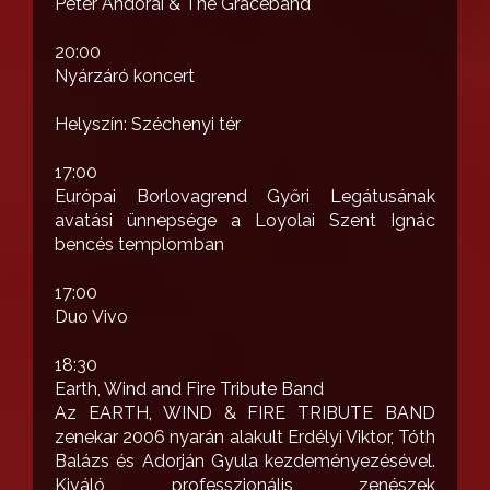
Peter Andorai & The Graceband
20:00
Nyárzáró koncert
Helyszín: Széchenyi tér
17:00
Európai Borlovagrend Győri Legátusának
avatási ünnepsége a Loyolai Szent Ignác
bencés templomban
17:00
Duo Vivo
18:30
Earth, Wind and Fire Tribute Band
Az EARTH, WIND & FIRE TRIBUTE BAND
zenekar 2006 nyarán alakult Erdélyi Viktor, Tóth
Balázs és Adorján Gyula kezdeményezésével.
Kiváló professzionális zenészek