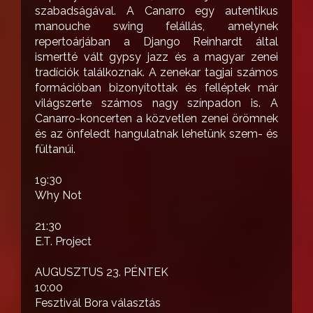
szabadságával. A Canarro egy autentikus
manouche swing felállás, amelynek
repertoárjában a Django Reinhardt által
ismertté vált gypsy jazz és a magyar zenei
tradíciók találkoznak. A zenekar tagjai számos
formációban bizonyítottak és felléptek már
világszerte számos nagy színpadon is. A
Canarro-koncerten a közvetlen zenei örömnek
és az önfeledt hangulatnak lehetünk szem- és
fültanúi.
19:30
Why Not
21:30
E.T. Project
AUGUSZTUS 23. PÉNTEK
10:00
Fesztivál Bora választás