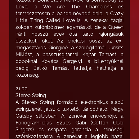
Love, a We Are The Champions és
természetesen a banda névadó dala, a Crazy
Little Thing Called Love is. A zenekar tagjai
sokban különböznek egymástól, de a Queen
iránti hosszú évek óta tartó rajongásuk
összeköti őket. Az énekesi poszt az ex-
megasztáros Giorgioé, a szólógitárnál Jurisits
Miklóst, a basszusgitárnál Kajtár Tamást, a
doboknál Kovács Gergelyt, a billentyűknél
pedig Balikó Tamást láthatja, hallhatja a
közönség.
21:00
Stereo Swing
A Stereo Swing formáció elektronikus alapú
swingzenét játszik, lüktető, táncolható, Nagy
Gatsby stílusban. A zenekar énekesnője, a
Fonogram-díjas Szűcs Gabi (Cotton Club
Singers) és csapata garancia a minőségi
szórakoztatásra. A zenekar a legjobb hazai