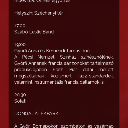
Blues B.R. Others együttes
Helyszín: Széchenyi tér
17:00
Szabó Leslie Band
19:00
Györfi Anna és Kéméndi Tamás duó
A Pécsi Nemzeti Színház színésznőjének,
Györfi Annának francia sanzonokat tartalmazó
produkciójában Edith Piaf dalai mellett
megszólalnak közismert jazz-standardek,
valamint instrumentális francia dallamok is.
20:30
Solati
DONGA JÁTÉKPARK
A Győri Bornapokon szombaton és vasárnap