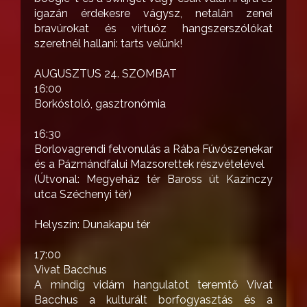
igazán érdekesre vágysz, netalán zenei
bravúrokat és virtuóz hangszerszólókat
szeretnél hallani: tarts velünk!
AUGUSZTUS 24. SZOMBAT
16:00
Borkóstoló, gasztronómia
16:30
Borlovagrendi felvonulás a Rába Fúvószenekar
és a Pázmándfalui Mazsorettek részvételével
(Útvonal: Megyeház tér Baross út Kazinczy
utca Széchenyi tér)
Helyszín: Dunakapu tér
17:00
Vivat Bacchus
A mindig vidám hangulatot teremtő Vivat
Bacchus a kulturált borfogyasztás és a