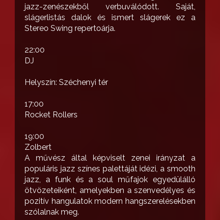
jazz-zenészekből verbuválódott. Saját,
slágerlistás dalok és ismert slágerek ez a
Stereo Swing repertoárja.
22:00
DJ
Helyszín: Széchenyi tér
17:00
Rocket Rollers
19:00
Zolbert
A művész által képviselt zenei irányzat a
populáris jazz színes palettáját idézi, a smooth
jazz, a funk és a soul műfajok egyedülálló
ötvözeteiként, amelyekben a szenvedélyes és
pozitív hangulatok modern hangszerelésekben
szólalnak meg.