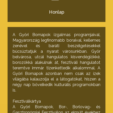
Honlap
A Győri Bornapok izgalmas programjaival,
Magyarország legfinomabb boraival, kellemes
zenével és baráti beszélgetésekkel
búcsúztatjuk a nyarat városunkban. Győr
belvárosa, utcái hangulatos kisvendéglőkké,
borozókká alakulnak át, fesztiváli hangulatot
teremtve immár tizenkettedik alkalommal. A
Győri Bornapok azonban nem csak az ízek
világába kalauzolja el a látogatókat, hiszen a
négy nap bővelkedik kulturális programokban
is.
Fesztiválkártya
A Győri Bornapok, Bor-, Borlovag- és
Gasztronómiai Fesztiválon az elmúlt évekhez