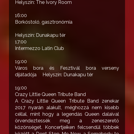
Helyszín: The Ivory Room
16:00
Borkóstoló, gasztronómia
Helyszín: Dunakapu tér
17:00
Intermezzo Latin Club
19:00
Város bora és Fesztivál bora verseny
díjátadója Helyszín: Dunakapu tér
19:00
Crazy Little Queen Tribute Band
A Crazy Little Queen Tribute Band zenekar
2017 nyarán alakult, méghozzá nem kisebb
céllal, mint hogy a legendás Queen dalaival
örvendeztessék meg a zeneszerető
közönséget. Koncertjeiken felcsendül többek
között a Dont Stop Me Now, a Somebody to