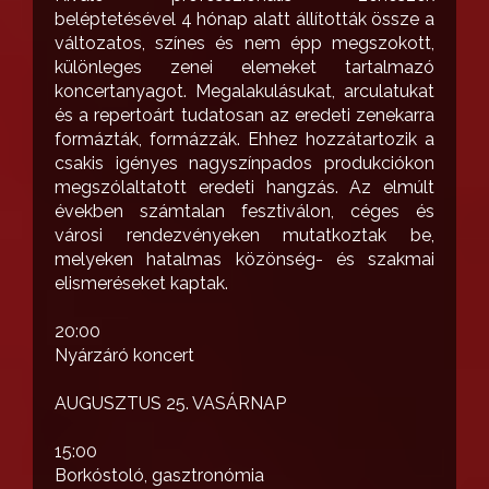
beléptetésével 4 hónap alatt állították össze a
változatos, színes és nem épp megszokott,
különleges zenei elemeket tartalmazó
koncertanyagot. Megalakulásukat, arculatukat
és a repertoárt tudatosan az eredeti zenekarra
formázták, formázzák. Ehhez hozzátartozik a
csakis igényes nagyszínpados produkciókon
megszólaltatott eredeti hangzás. Az elmúlt
években számtalan fesztiválon, céges és
városi rendezvényeken mutatkoztak be,
melyeken hatalmas közönség- és szakmai
elismeréseket kaptak.
20:00
Nyárzáró koncert
AUGUSZTUS 25. VASÁRNAP
15:00
Borkóstoló, gasztronómia