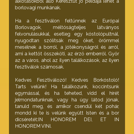
alkotásokból álló Keresztút jó példája lehet a
borlovagi munkának.
Ha a fesztiválon feltűnnek az Európai
Borlovagok, méltóságteljes látványos
felvonulásukkal, esetleg egy kóstolópultnál,
nyugodtan szólítsák meg őket, örömmel
mesélnek a borról, a jótékonyságról és arról,
ami a kettőt összeköti, az érző emberről. Győr
az a város, ahol az ilyen találkozások, az ilyen
fesztiválok számosak.
Kedves Fesztiválozó! Kedves Borkóstoló!
Tarts velünk! Ha találkozunk, koccintsunk
egymással, és ha teheted, vidd el hírét
jelmondatunknak, vagy ha úgy látod jónak,
tanuld meg, és amikor csendül két pohár,
mondd ki te is velünk együtt Isten és a bor
dicséretét:IN HONOREM DEI, ET IN
HONOREM VINI.