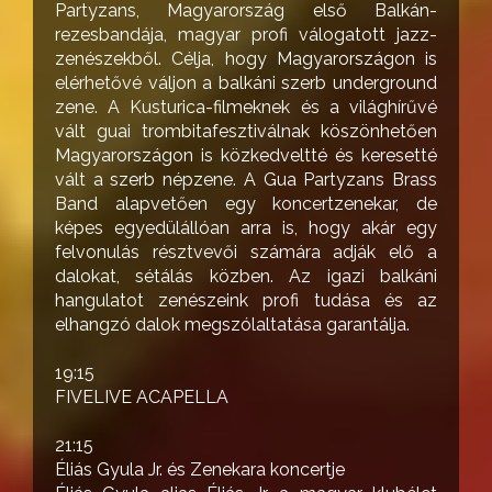
Partyzans, Magyarország első Balkán-
rezesbandája, magyar profi válogatott jazz-
zenészekből. Célja, hogy Magyarországon is
elérhetővé váljon a balkáni szerb underground
zene. A Kusturica-filmeknek és a világhírűvé
vált guai trombitafesztiválnak köszönhetően
Magyarországon is közkedveltté és keresetté
vált a szerb népzene. A Gua Partyzans Brass
Band alapvetően egy koncertzenekar, de
képes egyedülállóan arra is, hogy akár egy
felvonulás résztvevői számára adják elő a
dalokat, sétálás közben. Az igazi balkáni
hangulatot zenészeink profi tudása és az
elhangzó dalok megszólaltatása garantálja.
19:15
FIVELIVE ACAPELLA
21:15
Éliás Gyula Jr. és Zenekara koncertje