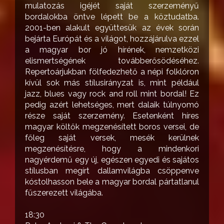
mulatozás igéjét saját szerzeményű
bordalokba öntve lépett be a köztudatba.
2001-ben alakult együttesük az évek során
bejárta Európát és a világot, hozzájárulva ezzel
a magyar bor jó hírének, nemzetközi
elismertségének továbberősödéséhez.
Repertoárjukban fölfedezhető a népi folklóron
kívül sok más stílusirányzat is, mint például
jazz, blues vagy rock and roll mint bordal! Ez
pedig azért lehetséges, mert dalaik túlnyomó
része saját szerzemény. Esetenként híres
magyar költők megzenésített boros versei, de
főleg saját versek, mesék kerülnek
megzenésítésre, hogy a mindenkori
nagyérdemű egy új, egészen egyedi és sajátos
stílusban megírt dallamvilágba csöppenve
kóstolhasson bele a magyar bordal pártatlanul
fűszerezett világába.
18:30