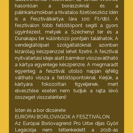
hasonlóan a borászoknál és a
pálinkáriumokban a hivatalos fizetőeszköz idén
is a Fesztiválkártya (ára 100 Ft/db). A
fesztiválon több feltöltőpont segíti a gyors
ügyintézést, melyek a Széchenyi tér és a
Dunakapu tér különböző pontjain találhatók. A
vendéglátóipari szolgáltatóknál azonban
kizárólag készpénzzel lehet fizetni. A fesztivál
nyitvatartási ideje alatt bármikor visszaváltható
a kártya egyenlege készpénzre. A megmaradt
egyenleg a fesztivál utolsó napján éjfélig
váltható vissza a feltöltőpontoknál. Kérjük, a
kártyára fokozottan figyeljenek, mert
elvesztése esetén nem tudjuk a rajta lévő
összeget visszatéríteni!
Isten és a bor dicsérete
EURÓPAI BORLOVAGOK A FESZTIVÁLON
Az Európai Borlovagrend Pro Urbe díjas Győri
Legációja nem tétlenkedett a 2018-as