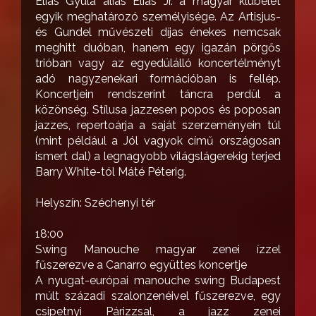
Éliás Gyula alias Éliás Jr. a magyar klubélet
egyik meghatározó személyisége. Az Artisjus-
és Gundel művészeti díjas énekes nemcsak
meghitt duóban, hanem egy igazán pörgős
trióban vagy az egyedülálló koncertélményt
adó nagyzenekari formációban is fellép.
Koncertjein rendszerint táncra perdül a
közönség. Stílusa jazzesen popos és poposan
jazzes, repertoárja a saját szerzeményein túl
(mint például a Jól vagyok című országosan
ismert dal) a legnagyobb világslágerekig terjed
Barry White-tól Máté Péterig.
Helyszín: Széchenyi tér
18:00
Swing Manouche magyar zenei ízzel
fűszerezve a Canarro együttes koncertje
A nyugat-európai manouche swing Budapest
múlt századi szalonzenéivel fűszerezve, egy
csipetnyi Párizzsal, a jazz zenei