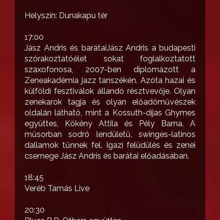
Helyszín: Dunakapu tér
17:00
Jász Andris és barátaiJász Andris a budapesti
szórakoztatóélet sokat foglalkoztatott
szaxofonosa, 2007-ben diplomázott a
Zeneakadémia jazz tanszékén. Azóta hazai és
külföldi fesztiválok állandó résztvevője. Olyan
zenekarok tagja és olyan előadóművészek
oldalán látható, mint a Kossuth-díjas Ghymes
együttes, Kökény Attila és Pély Barna. A
műsorban sodró lendületű, swinges-latinos
dallamok tűnnek fel. Igazi felüdülés és zenei
csemege Jász Andris és barátai előadásában.
18:45
Veréb Tamás Live
20:30