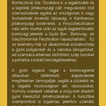
Borfesztivál óta. Továbbra is a legaktívabb és
a legtöbb jótékonysági célt megvalósító civil
szerveződések egyike az országosan is nagy
tiszteletnek örvendő társaság. A Kantharosz
jótékonysági borárverés, a Fröccsfesztiválon
való aktív munka után az egyik legjelentősebb
borlovagi jelenlét a Győri Bor-, Borlovag- és
Gasztronómiai Fesztiválon tapasztalható. Ez
az esemény már 12. alkalommal szórakoztatja
a győri polgárokat és a városba látogatókat,
ad számukra értelmes időtöltést, szép borokat
a pohárba a baráti beszélgetésekhez.
A győri legáció tagjai a borlovagrendi
atlaszban lefektetett alapelveknek
megfelelően támogatják, segítik a szűkebb és
a tágabb közösségben élő rászorulókat.
Komoly szerepet vállaltak a 2019-ben átadott
győri Keresztút létrehozásában. A turisztikai
szempontból is izgalmas, jelentős szakrális