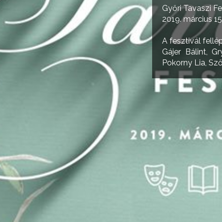
Győri Tavaszi Fe
2019. március 15 -
A fesztivál fellép
Gájer Bálint, G
Pokorny Lia, Sz