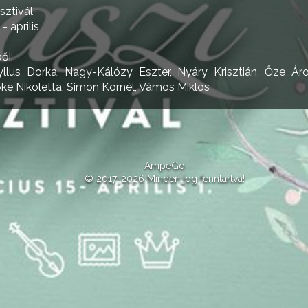
sztivál
 április .
ői:
ryllus Dorka, Nagy-Kálózy Eszter, Nyáry Krisztián, Őze Áro
őke Nikoletta, Simon Kornél, Vámos Miklós
AmpeGo
© 2017-2026 Minden jog fenntartva!