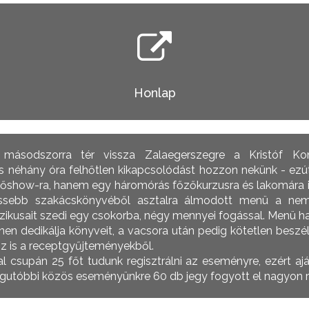
Honlap
f másodszorra tér vissza Zalaegerszegre a Kristóf Ko
s néhány óra felhőtlen kikapcsolódást hozzon nekünk - ez
zőshow-ra, hanem egy háromórás főzőkurzusra és lakomára inv
rissebb szakácskönyvéből asztalra álmodott menü a ne
szikusait szedi egy csokorba, négy mennyei fogással. Menü 
ínen dedikálja könyveit, a vacsora után pedig kötetlen beszé
sz is a receptgyűjteményekből.
 csupán 25 főt tudunk regisztrálni az eseményre, ezért ajá
egutóbbi közös eseményünkre 60 db jegy fogyott el nagyon rö