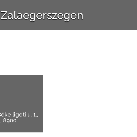
s Zalaegerszegen
ke ligeti u. 1.,
, 8900