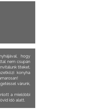
nyhájával, hogy
úttal nem csupán
itálunk titeket.
mzetközi konyha
hamarosan!
lgetéssel várunk,
nlott a mielőbbi
vid idő alatt.