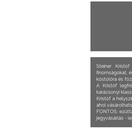
Steiner Kristó
finomságokat, é
kóstolóra és fő
A Kristóf legf
karácsonyi klas
Kristóf a helysz
ahol vásárolhat
FONTOS: ezúttal
jegyvásárlás - l