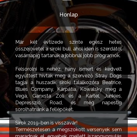
Honlap
Már két évtizede szinte egész hetes
összejövetel a siroki buli, ahol idén is szerdától
vasárnapig tartanak a jobbnál jobb programok.
Felsorolni is nehéz, hány ismert és kedvelt
együttest hívtak meg a szervező Stray Dogs
tagjai a huszadik siroki találkozóra Beatrice,
Blues Company, Kárpátia, Kowalsky meg a
Vega, Ganxsta Zoli és a Kartel, Junkies,
Depresszió, Road, és még napestig
sorolhatnánk a fellépőket.
Sirok 2019-ben is visszavár!
Természetesen a megszokott versenyek sem
maradnak el, egyebek mellett iszapgyorsulás