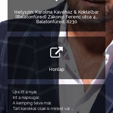
Helyszín: Karolina Kávéház & Koktélbár
[Balatonfüred] Zákonyi Ferenc utca 4.,
Balatonfüred, 8230
Honlap
Újra itt a nyár,
Int a napsugár,
A kemping telve már,
Tárt karokkal csak is minket vár ...