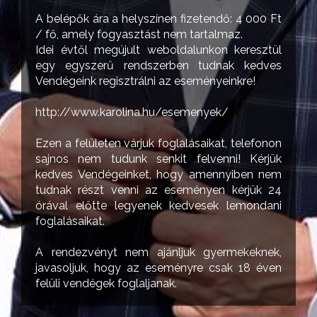
A belépők ára a helyszínen fizetendő: 4 000 Ft
/ fő, amely fogyasztást nem tartalmaz.
Idei évtől megújult weboldalunkon keresztül
egy egyszerű rendszerben tudnak kedves
Vendégeink regisztrálni az eseményeinkre!
http://www.karolina.hu/esemenyek/
Ezen a felületen várjuk foglalásaikat, telefonon
sajnos nem tudunk senkit felvenni! Kérjük
kedves Vendégeinket, hogy amennyiben nem
tudnak részt venni az eseményen kérjük 24
órával előtte legyenek kedvesek lemondani
foglalásaikat.
A rendezvényt nem ajánljuk gyermekeknek,
javasoljuk, hogy az eseményre csak 18 éven
felüli vendégek foglaljanak.