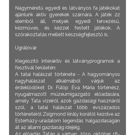
Nagyméretű egyedi és látványos fa játékokat
ajánlunk aktív gyerekek számára. A játék 22
elemből áll, melyek egyedi tervezésű,
kézműves, és kézzel festett játékok. A
szórakoztatás mellett készségfejlesztő is.
Ugrálóvár
Kiegészítő interaktív és látványprogramok a
fesztivál területén:
A tatai halászat története - A hagyományos
nagyhalászat alkalmából várjuk az
érdeklődőket Dr. Fülöp Éva Mária történész,
nyugalmazott múzeumigazgató előadására,
amely Tata vizeiről, azok gazdasági hasznáról
szól, a tatai halászat több évszázados
történetéről Zsigmond király korától kezdve az
Esterházy-uradalom legendás halgazdaságán
át az állami gazdaság idejéig.
Az előadás Tatán a várban, 2019. október 18-