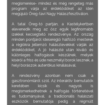
megismerése- mindez és még rengeteg más
program várja az érdeklődőket az idén
megújuló Öreg-tavi Nagy Halászfesztiválon.
A tatai Öreg-tó partján, a Kastélykertben
elevenedik meg az ősz egyik legfinomabb
ízekkel kecsegtető rendezvénye. Az ország
minden pontjáról idesereglő halfőző mesterek
a régiókra jellemző halászlevekkel várják az
érdeklődőket. A jó halászlé után kiváló és
különleges halfogások készülnek, melyek
kísérői a friss és üde neszmélyi borok lesznek, a
helyi borászok autentikus kínálásával.
A rendezvény azonban nem csak a
gasztronómiáról szól. Az interaktív bemutatók
keretében kicsik és nagyok is
megismerkedhetnek a halfogás történetével
és tudományával, a tradicionális halászati
eszközök bemutatója pedig a régmúlt