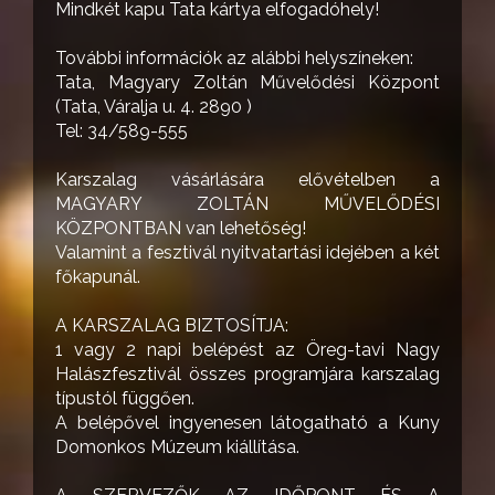
Mindkét kapu Tata kártya elfogadóhely!
További információk az alábbi helyszíneken:
Tata, Magyary Zoltán Művelődési Központ
(Tata, Váralja u. 4. 2890 )
Tel: 34/589-555
Karszalag vásárlására elővételben a
MAGYARY ZOLTÁN MŰVELŐDÉSI
KÖZPONTBAN van lehetőség!
Valamint a fesztivál nyitvatartási idejében a két
főkapunál.
A KARSZALAG BIZTOSÍTJA:
1 vagy 2 napi belépést az Öreg-tavi Nagy
Halászfesztivál összes programjára karszalag
típustól függően.
A belépővel ingyenesen látogatható a Kuny
Domonkos Múzeum kiállítása.