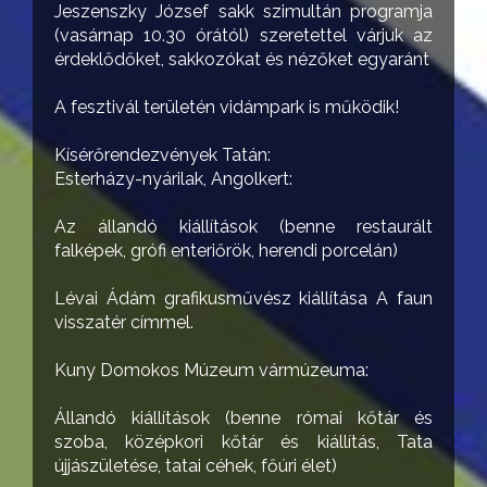
Jeszenszky József sakk szimultán programja
(vasárnap 10.30 órától) szeretettel várjuk az
érdeklődőket, sakkozókat és nézőket egyaránt
A fesztivál területén vidámpark is működik!
Kísérőrendezvények Tatán:
Esterházy-nyárilak, Angolkert:
Az állandó kiállítások (benne restaurált
falképek, grófi enteriőrök, herendi porcelán)
Lévai Ádám grafikusművész kiállítása A faun
visszatér címmel.
Kuny Domokos Múzeum vármúzeuma:
Állandó kiállítások (benne római kőtár és
szoba, középkori kőtár és kiállítás, Tata
újjászületése, tatai céhek, főúri élet)