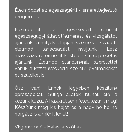
Életmóddal az egészségért! - ismeretterjesztő
programok
Életmóddal az egészségért címmel
egészségügyi állapotfelmérést és vizsgálatot
ajánlunk, amelyek alapján személye szabott
életmód tanácsadást nyújtunk. Lesz
masszázs, reformétel-kóstoló és recepteket is
ajánlunk! Életmód standunknál szeretettel
várjuk a kézműveskedni szerető gyermekeket
és szüleiket is!
Ősz van! Ennek jegyében készítünk
apróságokat. Guriga állatok bújnak elő a
kezünk közül. A halakról sem feledkezünk meg!
Készítünk még kis hajót és a nagy ho-ho-ho
horgász is a miénk lehet!
Virgonckodó - Halas játszóház