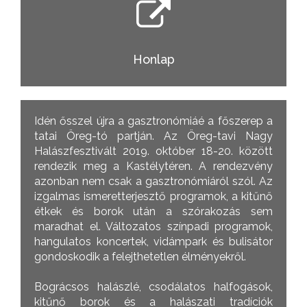
Honlap
Idén ősszel újra a gasztronómiáé a főszerep a
tatai Öreg-tó partján. Az Öreg-tavi Nagy
Halászfesztivált 2019. október 18-20. között
rendezik meg a Kastélytéren. A rendezvény
azonban nem csak a gasztronómiáról szól. Az
izgalmas ismeretterjesztő programok, a kitűnő
étkek és borok után a szórakozás sem
maradhat el. Változatos színpadi programok,
hangulatos koncertek, vidámpark és bulisátor
gondoskodik a felejthetetlen élményekről.
Bográcsos halászlé, csodálatos halfogások,
kitűnő borok és a halászati tradíciók