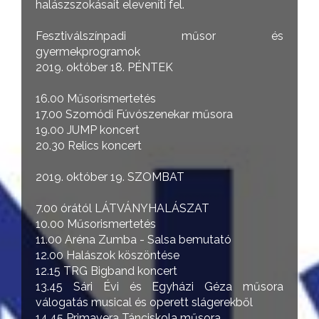
halászszokásait eleveníti fel.
Fesztiválszínpadi műsor és
gyermekprogramok
2019. október 18. PÉNTEK
16.00 Műsorismertetés
17.00 Szomódi Fúvószenekar műsora
19.00 JUMP koncert
20.30 Relics koncert
2019. október 19. SZOMBAT
7.00 órától LÁTVÁNYHALÁSZAT
10.00 Műsorismertetés
11.00 Aréna Zumba - Salsa bemutató
12.00 Halászok köszöntése
12.15 TRG Bigband koncert
13.45 Sári Évi és Egyházi Géza műsora
válogatás musical és operett slágerekből
14.45 Primavera Tánciskola műsora