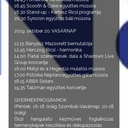
16.45 Scooth & Coke együttes műsora
18.30 Stand-up - Kertész Ricsi programja
20.30 Syncron együttes báli műsora
2019. október 20. VASÁRNAP
12.15 Bányász Mazsorett bemutatója
12.45 Herczog Ricsi - harmonika
14.00 Fiatal szerelmesek dala a Shadows Live
Group koncertje
16.00 Matyi és a Hegedűs mulatós műsora
17.00 Pötörke Néptáncegyüttes gálaműsora
18.15 ABBA Sisters
19.35 Talizmán együttes koncertje
GYERMEKPROGRAMOK
(Péntek: 16-18 óráig Szombat-Vasárnap: 10-18
óráig)
Őszi hangulatú kézműves foglalkozás
terményképek készítése és dekupázsolás