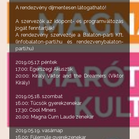
A rendezvény díjmentesen látogatható!
A szervezők az időpont- és programváltozás
jogát fenntartják!
A rendezvény szervezője a Balaton-parti Kft.
(infobalaton-parti.hu és rendezvenybalaton-
parti.hu)
2019.05.17. péntek
17.00: Egerszegi Akusztik
20:00: Király Viktor and the Dreamers (Viktor
Király)
2019.05.18. szombat
16.00: Tücsök gyerekzenekar
17.30: Cool Miners
20.00: Magna Cum Laude zenekar
2019.05.19. vasárnap
16.00: Fülemüle gyerekzenekar