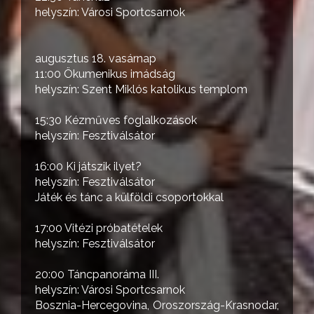
helyszín: Városi Sportcsarnok
augusztus 18. vasárnap
11:00 Ökumenikus imádság
helyszín: Szent Miklós katolikus templom
15:30 Kézműves foglalkozások
helyszín: Fesztiválsátor
16:00 Ki játszik ilyet?
helyszín: Fesztiválsátor
Játék és tánc a külföldi csoportokkal
17:00 Vitézi próbatételek
helyszín: Fesztiválsátor
20:00 Táncpanoráma III.
helyszín: Városi Sportcsarnok
Bosznia-Hercegovina, Oroszország-Krasnodar,