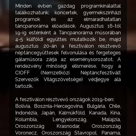
Minden évben gazdag programkínálattal
találkozhatunk: koncertek, gyermekszínházi
programok és az elmaradhatatlan
táncpanoráma előadások. Augusztus 16-tól
19-ig esténként a Táncpanoráma műsorában
4-5 külföldi együttes mutatkozik be, majd
augusztus 20-án a fesztiválon résztvevő
néptáncegyüttesek felvonulása és fergeteges
gálaműsora zárja az eseménysorozatot. A
rendezvény minőségi elismerése, hogy a
CIOFF (Nemzetközi Néptáncfesztivált
Szervezők Világszövetsége) védjegye alá
tartozik.
A fesztiválon résztvevő országok 2019-ben:
Bolívia, Bosznia-Hercegovina, Bulgária, Chile,
Indonézia, Japán, Kalmükföld, Kanada, Kína,
Kolumbia, Lengyelország, Malajzia,
Oroszország Krasnodar, Oroszország
Voronecz, Oroszország Stavropol, Panama,