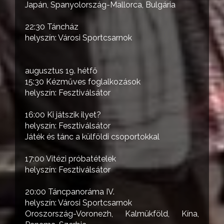
Japán, Spanyolország-Mallorca, Bulgária
22:30 Táncház
helyszín: Városi Sportcsarnok
augusztus 19. hétfő
15:30 Kézműves foglalkozások
helyszín: Fesztiválsátor
16:00 Ki játszik ilyet?
helyszín: Fesztiválsátor
Játék és tánc a külföldi csoportokkal
17:00 Vitézi próbatételek
helyszín: Fesztiválsátor
20:00 Táncpanoráma IV.
helyszín: Városi Sportcsarnok
Oroszország-Voronezh, Kalmükföld, Kína,