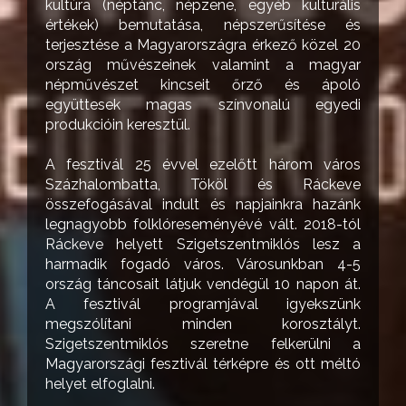
kultúra (néptánc, népzene, egyéb kulturális
értékek) bemutatása, népszerűsítése és
terjesztése a Magyarországra érkező közel 20
ország művészeinek valamint a magyar
népművészet kincseit őrző és ápoló
együttesek magas színvonalú egyedi
produkcióin keresztül.
A fesztivál 25 évvel ezelőtt három város
Százhalombatta, Tököl és Ráckeve
összefogásával indult és napjainkra hazánk
legnagyobb folklóreseményévé vált. 2018-tól
Ráckeve helyett Szigetszentmiklós lesz a
harmadik fogadó város. Városunkban 4-5
ország táncosait látjuk vendégül 10 napon át.
A fesztivál programjával igyekszünk
megszólítani minden korosztályt.
Szigetszentmiklós szeretne felkerülni a
Magyarországi fesztivál térképre és ott méltó
helyet elfoglalni.