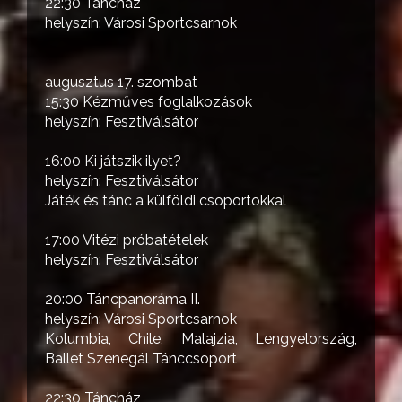
22:30 Táncház
helyszín: Városi Sportcsarnok
augusztus 17. szombat
15:30 Kézműves foglalkozások
helyszín: Fesztiválsátor
16:00 Ki játszik ilyet?
helyszín: Fesztiválsátor
Játék és tánc a külföldi csoportokkal
17:00 Vitézi próbatételek
helyszín: Fesztiválsátor
20:00 Táncpanoráma II.
helyszín: Városi Sportcsarnok
Kolumbia, Chile, Malajzia, Lengyelország,
Ballet Szenegál Tánccsoport
22:30 Táncház