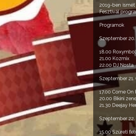
2019-ben ismét é
Fesztivál progra
Programok
Szeptember 20. 
18.00 Roxymbol
21.00 Kozmix
22.00 DJ Nosta
Szeptember 21.
17.00 Come On 
20.00 Bikini zen
21.30 Deejay He
Szeptember 22. 
15.00 Szüreti f