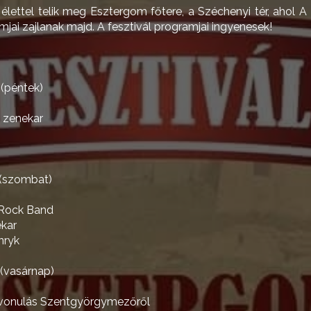
lettel telik meg Esztergom főtere, a Széchenyi tér, ahol A I
mjai zajlanak majd. A fesztivál programjai ingyenesek!
(péntek)
 zenekar
 (szombat)
Rock Band
ekar
nryk
(vasárnap)
elvonulás Szentgyörgymezőről