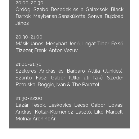
20:00-20:30
Ördög, Szabó Benedek és a Galaxisok, Black
Bartók, Mayberian Sanskülotts, Sonya, Bujdosó
János
20:30-21:00
Másik János, Menyhárt Jenő, Legát Tibor, Felső
Tízezer, Frenk, Anton Vezuv
21:00-21:30
Szekeres András és Barbaro Attila (Junkies),
Szántó Faszi Gábor (Üllői úti fá:k), Szeder,
Petruska, Boggie, Ivan & The Parazol
21:30-22:00
Lázár Tesók, Leskovics Lecsó Gábor, Lovasi
András, Kollár-Klemencz László, Likó Marcell,
Molnár Áron noÁr