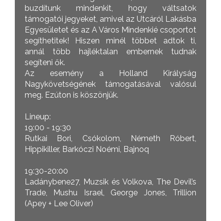
buzdítunk mindenkit, hogy váltsatok
támogatói jegyeket, amivel az Utcáról Lakásba
Egyesületet és az A Város Mindenkié csoportot
segíthetitek! Hiszen minél többet adtok ti,
annál több hajléktalan embernek tudnak
segíteni ők.
Az esemény a Holland Királyság
Nagykövetségének támogatásával valósul
meg. Ezúton is köszönjük.
Lineup:
19:00 - 19:30
Rutkai Bori, Csókolom, Németh Róbert,
Hippikiller, Barkóczi Noémi, Bajnoq
19:30-20:00
Ladánybene27, Muzsik és Volkova, The Devil’s
Trade, Mushu Israel, George Jones, Trillion
(Apey + Lee Oliver)