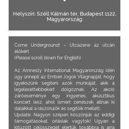
Helyszín: Széll Kálmán tér, Budapest 1122,
Magyarország
Come Underground! – Utcazene az utcán
élőkért
(Please scroll down for English)
Az Amnesty International Magyarország idén
úgy ünnepli az Emberi Jogok Világnapját, hogy
igyekszünk segíteni azok munkáját, akik a
legelesettebbekért dolgoznak. Az akció
záróeseménye egy ingyenes, akusztikus
koncert lesz, ahol ismert zenészek állnak ki
dalaikkal a rászorulók és segítőik mellett.
Update: Nagyon szépen köszönjük az eddigi
támogatásokat, óriásiak vagytok! Ugyan a
kitűzött célösszeget elértük, továbbra is arra