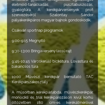
életmód-tanácsadás, pusztabuszozás,
gyalogtúra. A kerékpárversenyek profi
szervezéséről Szalontay Sándor
pályakerékpáros magyar bajnok gondoskodik.
Csákvári sportnap programok
9:00-9:15 Megnyitó
9:30-13:00 Bringaverseny lassú rajt
9:45-10:45 Városkerülő biciklitúra, Lovastúra és
bakancsos túra
10:00 Művészi kerékpár bemutató TAC
Kerékpárszakosztály
A műsorban kerékpárlabda, művészkerékpár,
monocikli és triál kerékpározáson kívül korhű
öltözetben 180 cm-es kerékátmérővel