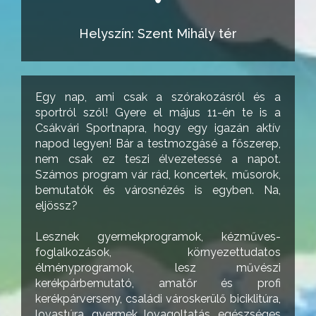
Helyszín: Szent Mihály tér
Egy nap, ami csak a szórakozásról és a
sportról szól! Gyere el május 11-én te is a
Csákvári Sportnapra, hogy egy igazán aktív
napod legyen! Bár a testmozgásé a főszerep,
nem csak ez teszi élvezetessé a napot.
Számos program vár rád, koncertek, műsorok,
bemutatók és városnézés is egyben. Na,
eljössz?
Lesznek gyermekprogramok, kézműves-
foglalkozások, környezettudatos
élményprogramok, lesz művészi
kerékpárbemutató, amatőr és profi
kerékpárverseny, családi városkerülő biciklitúra,
lovastúra, gyermek lovagoltatás, egészséges