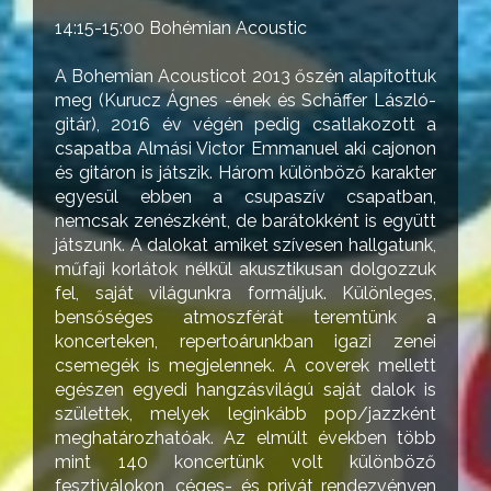
14:15-15:00 Bohémian Acoustic
A Bohemian Acousticot 2013 őszén alapítottuk
meg (Kurucz Ágnes -ének és Schäffer László-
gitár), 2016 év végén pedig csatlakozott a
csapatba Almási Victor Emmanuel aki cajonon
és gitáron is játszik. Három különböző karakter
egyesül ebben a csupaszív csapatban,
nemcsak zenészként, de barátokként is együtt
játszunk. A dalokat amiket szívesen hallgatunk,
műfaji korlátok nélkül akusztikusan dolgozzuk
fel, saját világunkra formáljuk. Különleges,
bensőséges atmoszférát teremtünk a
koncerteken, repertoárunkban igazi zenei
csemegék is megjelennek. A coverek mellett
egészen egyedi hangzásvilágú saját dalok is
születtek, melyek leginkább pop/jazzként
meghatározhatóak. Az elmúlt években több
mint 140 koncertünk volt különböző
fesztiválokon, céges- és privát rendezvényen