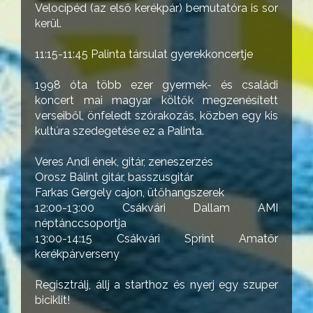
Velocipéd (az első kerékpár) bemutatóra is sor
kerül.
11:15-11:45 Palinta társulat gyerekkoncertje
1998 óta több ezer gyermek- és családi
koncert mai magyar költők megzenésített
verseiből, önfeledt szórakozás, közben egy kis
kultúra szedegetése ez a Palinta.
Veres Andi ének, gitár, zeneszerzés
Orosz Bálint gitár, basszusgitár
Farkas Gergely cajon, ütőhangszerek
12:00-13:00 Csákvári Dallam AMI
néptánccsoportja
13:00-14:15 Csákvári Sprint Amatőr
kerékpárverseny
Regisztrálj, állj a starthoz és nyerj egy szuper
biciklit!