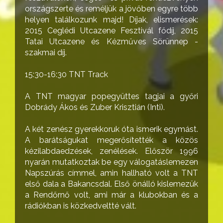
országszerte és reméljük a jövőben egyre több
helyen találkozunk majd! Díjak, elismerések:
2015 Ceglédi Utcazene Fesztivál fődíj, 2015
Tatai Utcazene és Kézműves Sörünnep -
szakmai díj.
15:30-16:30 TNT Track
A TNT magyar popegyüttes tagjai a győri
Dobrády Ákos és Zuber Krisztián (Inti).
A két zenész gyerekkoruk óta ismerik egymást.
A barátságukat megerősítették a közös
kézilabdaedzések, zenélések. Először 1996
nyarán mutatkoztak be egy válogatáslemezen
Napszúrás címmel, amin hallható volt a TNT
első dala a Bakancsdal. Első önálló kislemezük
a Rendőrnő volt, ami már a klubokban és a
rádiókban is közkedveltté vált.