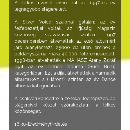
A Titkos üzenet című dal az 1997-es év
legnagyobb slágere lett.
A Silver Voice szakmai gáláján: az év
felfedezettjei voltak, az Ifjúsági Magazin
közönség szavazásán szintén. 1997
decemberében átvehették az első albumért
járó aranylemezt, 25000 db után, aminek a
példányszáma mára 40.000 fölé emelkedett.
1998-ban átvehették a MAHASZ Arany Zsiráf
díját az év Dance albuma (Bum Bum)
kategóriában. Ezt a díjat átvehették a harmadik
albumukért is (Három), szintén az év Dance
albuma kategóriában.
A csákvári koncertre a zenekar legnépszerűbb
slágereivel készül szórakoztatni a lelkes
közönséget.
16:30-Eredményhirdetés