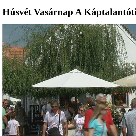
Húsvét Vasárnap A Káptalantót