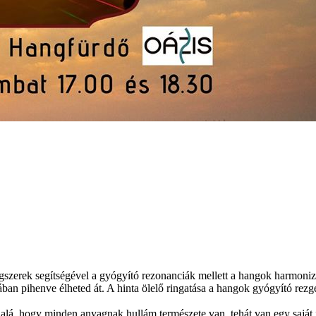
gszerek segítségével a gyógyító rezonanciák mellett a hangok harmoniz
ában pihenve élheted át. A hinta ölelő ringatása a hangok gyógyító rezg
alá, hogy minden anyagnak hullám természete van, tehát van egy saját 