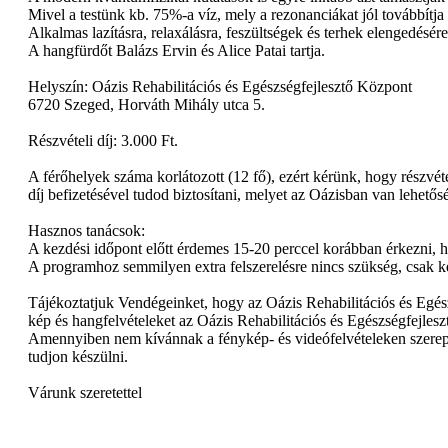
Mivel a testünk kb. 75%-a víz, mely a rezonanciákat jól továbbítja
Alkalmas lazításra, relaxálásra, feszültségek és terhek elengedésére
A hangfürdőt Balázs Ervin és Alice Patai tartja.
Helyszín: Oázis Rehabilitációs és Egészségfejlesztő Központ
6720 Szeged, Horváth Mihály utca 5.
Részvételi díj: 3.000 Ft.
A férőhelyek száma korlátozott (12 fő), ezért kérünk, hogy részvé
díj befizetésével tudod biztosítani, melyet az Oázisban van lehetősé
Hasznos tanácsok:
A kezdési időpont előtt érdemes 15-20 perccel korábban érkezni, ho
A programhoz semmilyen extra felszerelésre nincs szükség, csak ké
Tájékoztatjuk Vendégeinket, hogy az Oázis Rehabilitációs és Egész
kép és hangfelvételeket az Oázis Rehabilitációs és Egészségfejles
Amennyiben nem kívánnak a fénykép- és videófelvételeken szerepelni,
tudjon készülni.
Várunk szeretettel