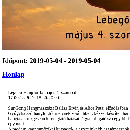
Időpont: 2019-05-04 - 2019-05-04
Honlap
Legebő Hangfürdő május 4. szombat
17.00-18.30 és 18.30-20.00
SunGong Hangmasszázs Balázs Ervin és Alice Patai előadásában
Gyógyhatású hangfürdő, melynek során tibeti, kézzel készített han
hangtálak rezgéseinek nyugtató hatását lágyan ringatózva egy hint
egyaránt.
A modern kvantumfizikai kutatások is egyre inkább azt támasztják 