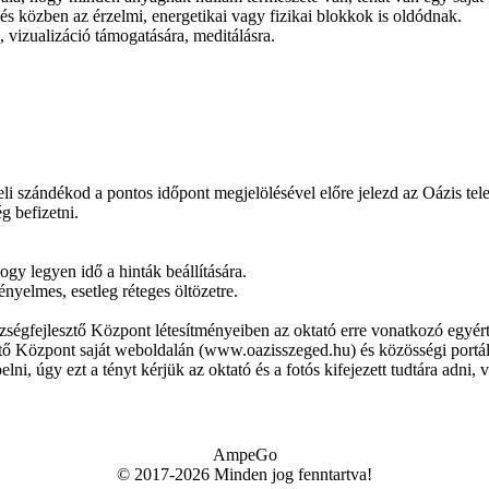
 és közben az érzelmi, energetikai vagy fizikai blokkok is oldódnak.
, vizualizáció támogatására, meditálásra.
teli szándékod a pontos időpont megjelölésével előre jelezd az Oázis t
g befizetni.
gy legyen idő a hinták beállítására.
nyelmes, esetleg réteges öltözetre.
ségfejlesztő Központ létesítményeiben az oktató erre vonatkozó egyérte
ztő Központ saját weboldalán (www.oazisszeged.hu) és közösségi portál
 úgy ezt a tényt kérjük az oktató és a fotós kifejezett tudtára adni, va
AmpeGo
© 2017-2026 Minden jog fenntartva!