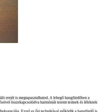
áló erejét is megtapasztalhatod. A lebegő hangfürdőben a
éseivel összekapcsolódva harmóniát teremt testnek és léleknek
frekvenciája. Ezzel az ősi technikával működik a hangfürdő is.