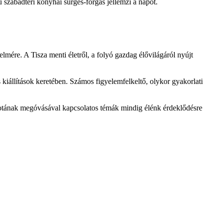
szabadtéri konyhai sürgés-forgás jellemzi a napot.
elmére. A Tisza menti életről, a folyó gazdag élővilágáról nyújt
 kiállítások keretében. Számos figyelemfelkeltő, olykor gyakorlati
lapotának megóvásával kapcsolatos témák mindig élénk érdeklődésre