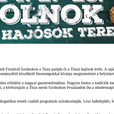
t Fesztivál Szolnokon a Tisza partján és a Tiszai hajósok terén. A sajá
llományából készíthető finomságokkal kívánja megismertetni a helyieket,
ltúra erősítése a magyar gasztronómiában. Nagyon fontos a tradíciók m
t, a kérészrajzás a Tisza menti Szolnokon évszázadok óta a mindennapi é
átogatókat remek családi programok szórakoztatják. Lesz haltelepítés, 