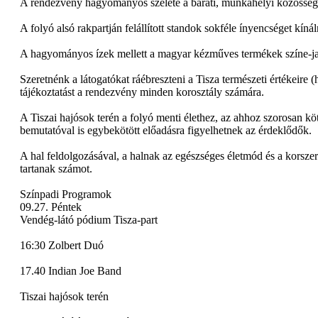
A rendezvény hagyományos szelete a baráti, munkahelyi közösségek
A folyó alsó rakpartján felállított standok sokféle ínyencséget kíná
A hagyományos ízek mellett a magyar kézműves termékek színe-jav
Szeretnénk a látogatókat ráébreszteni a Tisza természeti értékeire 
tájékoztatást a rendezvény minden korosztály számára.
A Tiszai hajósok terén a folyó menti élethez, az ahhoz szorosan kö
bemutatóval is egybekötött előadásra figyelhetnek az érdeklődők.
A hal feldolgozásával, a halnak az egészséges életmód és a korsze
tartanak számot.
Színpadi Programok
09.27. Péntek
Vendég-látó pódium Tisza-part
16:30 Zolbert Duó
17.40 Indian Joe Band
Tiszai hajósok terén