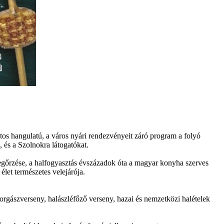
tos hangulatú, a város nyári rendezvényeit záró program a folyó
 és a Szolnokra látogatókat.
egőrzése, a halfogyasztás évszázadok óta a magyar konyha szerves
let természetes velejárója.
horgászverseny, halászléfőző verseny, hazai és nemzetközi halételek