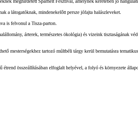
nek meghirdetett Sparhelt Fesztivál, amelynek keretében jó hangulatú 
lnak a látogatóknak, mindenekelőtt persze jófajta halászleveket.
a is felvonul a Tisza-parton.
(halállomány, árterek, természetes ökológia) és vizeink tisztaságának véd
thető mesterségekhez tartozó múltbéli tárgy kerül bemutatásra tematikus
rű étrend összeállításában elfoglalt helyével, a folyó és környezete ál