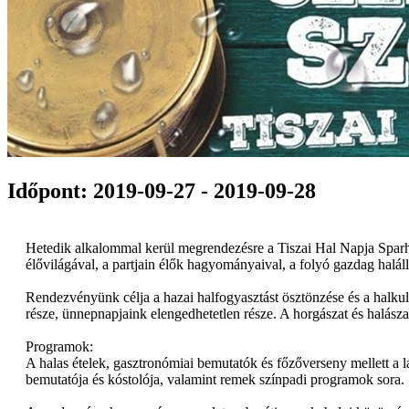
Időpont: 2019-09-27 - 2019-09-28
Hetedik alkalommal kerül megrendezésre a Tiszai Hal Napja Sparhel
élővilágával, a partjain élők hagyományaival, a folyó gazdag halá
Rendezvényünk célja a hazai halfogyasztást ösztönzése és a halku
része, ünnepnapjaink elengedhetetlen része. A horgászat és halásza
Programok:
A halas ételek, gasztronómiai bemutatók és főzőverseny mellett a l
bemutatója és kóstolója, valamint remek színpadi programok sora.