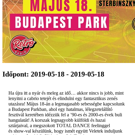
Időpont: 2019-05-18 - 2019-05-18
Ha újra itt a nyár és meleg az idő… akkor nincs is jobb, mint
lenyitni a cabrio tetejét és elindulni egy fantasztikus zenés
utazásra! Május 18-án a legmagasabb sebességbe kapcsolunk
a Budapest Parkban, ahol egy hatalmas, lélegzetelállító
fesztivál keretében idézzük fel a ’90-es és 2000-es évek buli
hangulatát! A korszak legnagyobb külföldi és hazai
sztárjaival, a megszokott TOTAL DANCE feelinggel
és show-val készülünk, hogy ismét együtt Veletek induljunk