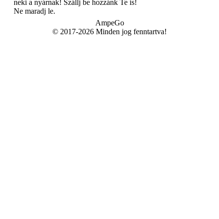
neki a nyárnak! Szállj be hozzánk Te is!
Ne maradj le.
AmpeGo
© 2017-2026 Minden jog fenntartva!