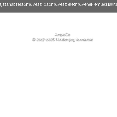
rajztanár, festőművész, bábművész életművének emlékkiállít
AmpeGo
© 2017-2026 Minden jog fenntartva!