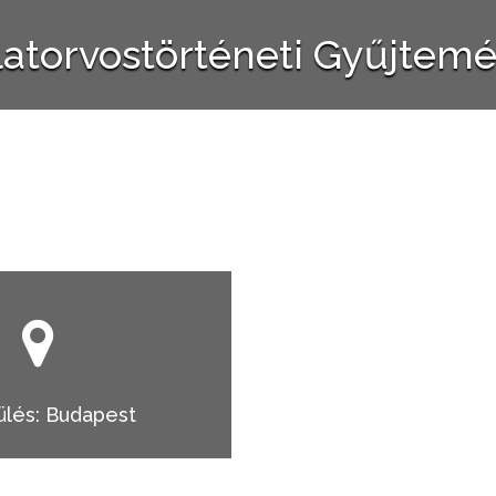
latorvostörténeti Gyűjtem
ülés: Budapest