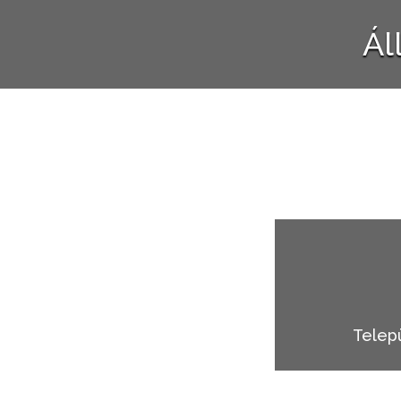
Ál
Telep