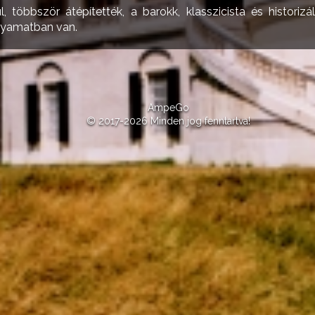
, többször átépítették, a barokk, klasszicista és historizá
lyamatban van.
AmpeGo
© 2017-2026 Minden jog fenntartva!