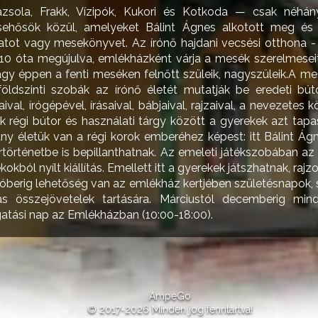
sola, Frakk, Vízipók, Kukori és Kotkoda — csak néhá
sehősök közül, amelyeket Bálint Ágnes alkotott meg és k
zatot vagy mesekönyvet. Az írónő hajdani vecsési otthona - 
010 óta megújulva, emlékházként várja a mesék szerelmesei
gy éppen a fenti meséken felnőtt szüleik, nagyszüleik.A me
öldszinti szobák az írónő életét mutatják be eredeti bútor
ival, írógépével, írásaival, bábjaival, rajzaival, a nevezetes 
 régi bútor és használati tárgy között a gyerekek azt tapa
ny életük van a régi korok emberéhez képest: itt Bálint Ágn
úrtörténetbe is bepillanthatnak. Az emeleti játékszobában az 
ékokból nyílt kiállítás. Emellett itt a gyerekek játszhatnak, raj
berig lehetőség van az emlékház kertjében születésnapok,
s összejövetelek tartására. Márciustól decemberig mi
gatási nap az Emlékházban (10:00-18:00).
AmpeGo
© 2017-2026 Minden jog fenntartva!