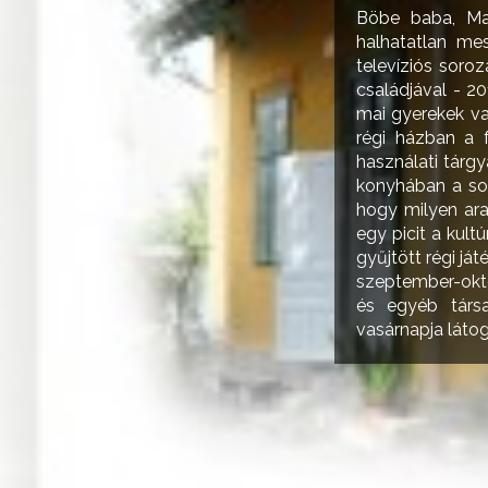
Böbe baba, Maz
halhatatlan me
televíziós soro
családjával - 2
mai gyerekek va
régi házban a f
használati tárgya
konyhában a sok
hogy milyen ara
egy picit a kult
gyűjtött régi ját
szeptember-októ
és egyéb társa
vasárnapja láto