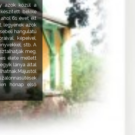
ny azok közül a
észített belőle
ahol 61 évet élt
t, legyenek azok
sebeli hangulatú
aival, képeivel,
könyvekkel, stb. A
sztalhatják meg,
es élete mellett
egyik lánya által
zolhatnak.Májustól
 szalonnasütések
nden hónap első