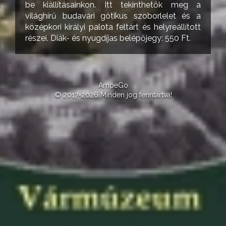
be kiállításainkon. Itt tekinthetők meg a
világhírű budavári gótikus szoborlelet és a
középkori királyi palota feltárt és helyreállított
részei. Diák- és nyugdíjas belépőjegy: 550 Ft.
AmpeGo
© 2017-2026 Minden jog fenntartva!