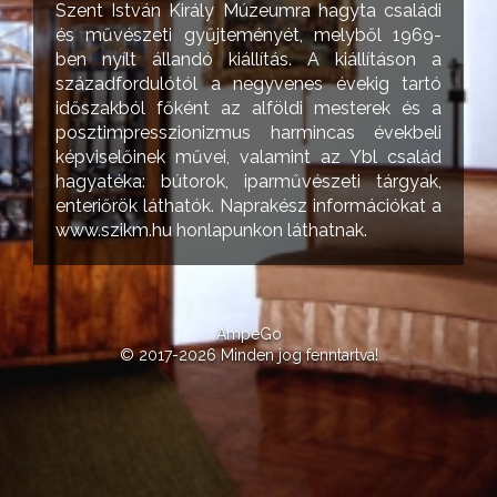
Szent István Király Múzeumra hagyta családi
és művészeti gyűjteményét, melyből 1969-
ben nyílt állandó kiállítás. A kiállításon a
századfordulótól a negyvenes évekig tartó
időszakból főként az alföldi mesterek és a
posztimpresszionizmus harmincas évekbeli
képviselőinek művei, valamint az Ybl család
hagyatéka: bútorok, iparművészeti tárgyak,
enteriőrök láthatók. Naprakész információkat a
www.szikm.hu honlapunkon láthatnak.
AmpeGo
© 2017-2026 Minden jog fenntartva!