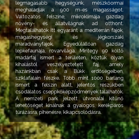
legmagasabb hegységünk, mészkőormai
meghaladják a 900 m-es magasságot.
Változatos felszíne, mikroklímája gazdag
növény- és állatvilágnak ad otthont.
Megtalálhatók itt egyaránt a mediterrán fajok,
magashegységi és jégkorszaki
maradványfajok. Egyedülállóan gazdag
lepkefaunája, rovarvilága. Mintegy 90 költő
madárfaj ismert a területen, köztük olyan
kihalástól veszélyeztetett faj, amely
hazánkban csak a Bükk erdőségeiben,
sziklafalain fészke. Több mint 1000 barlang
ismert a felszín alatt, jelentős részükben
csodálatos cseppkőképződmények találhatók.
A nemzeti park jelzett útvonalai kitűnő
lehetőséget kínálnak a gyalogos, kerékpáros
túrázásra, pihenésre, kikapcsolódásra.