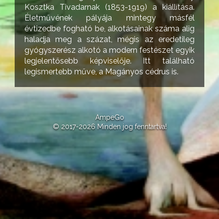
Kosztka Tivadarnak (1853-1919) a kiállítása.
Életművének pályája mintegy másfél
évtizedbe fogható be, alkotásainak száma alig
haladja meg a százat, mégis az eredetileg
gyógyszerész alkotó a modern festészet egyik
legjelentősebb képviselője. Itt található
legismertebb műve, a Magányos cédrus is.
AmpeGo
© 2017-2026 Minden jog fenntartva!