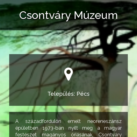
Csontváry Múzeum
Település: Pécs
A századfordulón emelt neoreneszánsz
épületben 1973-ban nyílt meg a magyar
festészet magányos óriásának, Csontváry