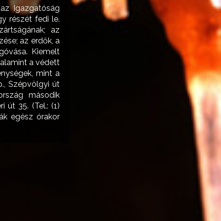
 az Igazgatóság
 részét fedi le.
 zártságának; az
ése; az erdők, a
egóvása. Kiemelt
valamint a védett
enységek, mint a
., Szépvölgyi út
rország második
t 35. (Tel.: (1)
rák egész órakor