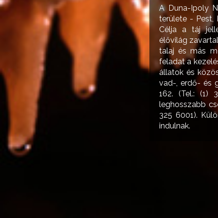
A Duna-Ipoly N
területe - Pest
Célja a táj jel
élővilág zavart
talaj és más me
feladat a kezelé
állatok és közö
vad-, erdő- és 
162. (Tel.: (1
leghosszabb cse
325 6001). Külö
indulnak.