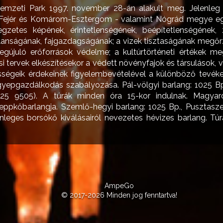
emzeti Park 1997. november 28-án alakult meg. Jelenleg
, Fejér és Komárom-Esztergom - valamint Nógrád megye egy
legzetes képének, érintetlenségének, beépítetlenségének,
alanságának, fajgazdagságának; a vizek tisztaságának megőrz
gújuló erőforrások védelme; a kultúrtörténeti értékek m
si tervek elkészítésekor a védett növényfajok és társulások, 
sségeik érdekeinek figyelembevételével a különböző tevék
gyepgazdálkodás szabályozása. Pál-völgyi barlang: 1025 Bp
) 325 9505). A túrák minden óra 15-kor indulnak. Magya
ppkőbarlangja. Szemlő-hegyi barlang: 1025 Bp., Pusztaszeri ú
nleges borsókő kiválásairól nevezetes hévizes barlang. Tú
AmpeGo
© 2017-2026 Minden jog fenntartva!