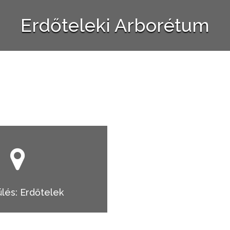
Erdőteleki Arborétum
lés: Erdőtelek