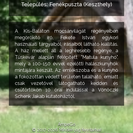
Település: Fenékpuszta (Keszthely)
A Kis-Balaton mocsárvilágát regényeiben
megörökítő író, Fekete István egykori
használati tárgyaiból, írásaiból látható kiállítás.
A ház mellett áll a leghíresebb regénye, a
Tüskevár alapján felépített "Matula kunyhó",
mely a 100-150 évvel ezelőtti halászkunyhók
mintájára készült. Az emlékszoba és a kunyhó
a fokozottan védett területen található, emiatt
csak vezetővel látogatható kedden és
csütörtökön 10 órai indulással a Vönöczki
Schenk Jakab kutatóháztól.
AmpeGo
© 2017-2026 Minden jog fenntartva!