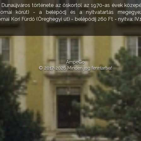
ás: Dunaújváros története az őskortól az 1970-as évek közep
ómai körút) - a belépődj és a nyitvatartás megegyezi
i Kori Fürdő (Öreghegyi út) - belépődíj 260 Ft - nyitva: IV.15
AmpeGo
© 2017-2026 Minden jog fenntartva!