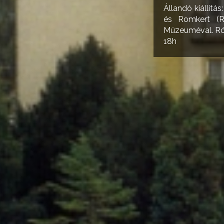
Állandó kiállít
és Romkert (R
Múzeuméval. Róma
18h