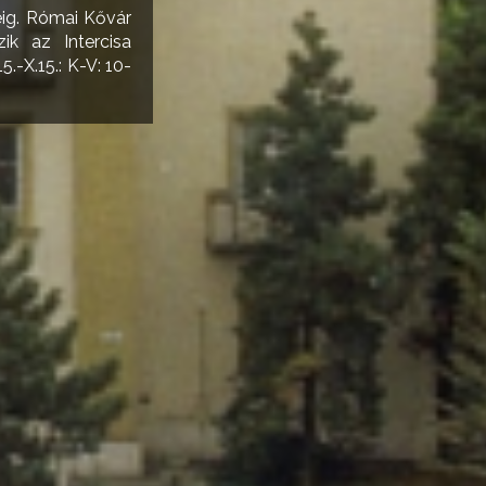
éig. Római Kővár
k az Intercisa
.-X.15.: K-V: 10-