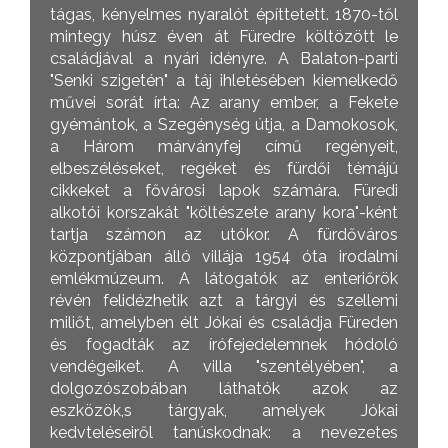
tágas, kényelmes nyaralót építtetett. 1870-től
mintegy húsz éven át Füredre költözött le
családjával a nyári idényre. A Balaton-parti
"Senki szigetén" a táj ihletésében kiemelkedő
művei sorát írta: Az arany ember, a Fekete
gyémántok, a Szegénység útja, a Damokosok,
a Három márványfej című regényeit,
elbeszéléseket, regéket és fürdői témájú
cikkeket a fővárosi lapok számára. Füredi
alkotói korszakát "költészete arany kora"-ként
tartja számon az utókor. A fürdőváros
központjában álló villája 1954 óta irodalmi
emlékmúzeum. A látogatók az enteriőrök
révén felidézhetik azt a tárgyi és szellemi
miliőt, amelyben élt Jókai és családja Füreden
és fogadták az írófejedelemnek hódoló
vendégeiket. A villa "szentélyében", a
dolgozószobában láthatók azok az
eszközök,s tárgyak, amelyek Jókai
kedvteléseiről tanúskodnak: a nevezetes