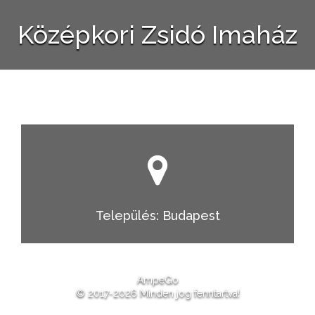
Középkori Zsidó Imaház
Település: Budapest
AmpeGo
© 2017-2026 Minden jog fenntartva!