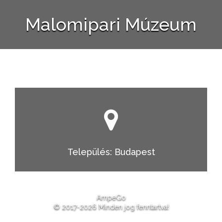
Malomipari Múzeum
Település: Budapest
AmpeGo
© 2017-2026 Minden jog fenntartva!