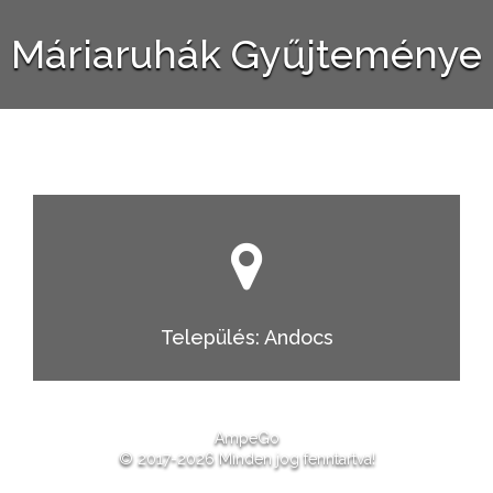
Máriaruhák Gyűjteménye
Település: Andocs
AmpeGo
© 2017-2026 Minden jog fenntartva!