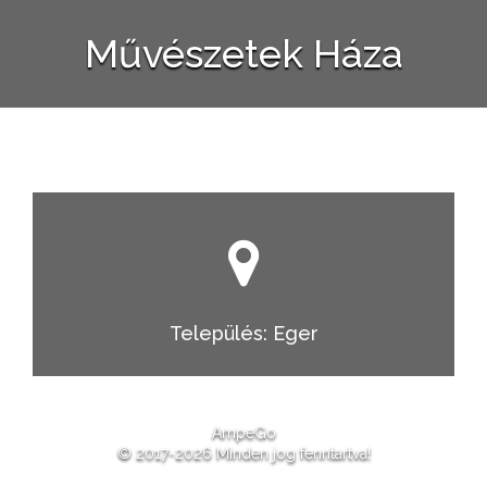
Művészetek Háza
Település: Eger
AmpeGo
© 2017-2026 Minden jog fenntartva!