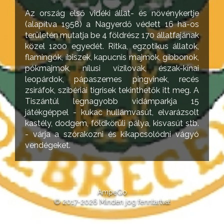
Az ország első vidéki állat- és növénykertje
(alapítva 1958) a Nagyerdő védett 16 ha-os
területén mutatja be 4 földrész 170 állatfajának
közel 1200 egyedét. Ritka, egzotikus állatok,
flamingók, íbiszek, kapucnis majmok, gibbonok,
pókmajmok, nílusi vízilovak, észak-kínai
leopárdok, pápaszemes pingvinek, recés
zsiráfok, szibériai tigrisek tekinthetők itt meg. A
Tiszántúl legnagyobb vidámparkja 15
játékgéppel - kukac hullámvasút, elvarázsolt
kastély, dodgem, földkörüli pálya, kisvasút stb.
- várja a szórakozni és kikapcsolódni vágyó
vendégeket.
AmpeGo
© 2017-2026 Minden jog fenntartva!