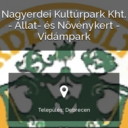
Nagyerdei Kultúrpark Kht.
- Állat- és Növénykert -
Vidámpark
Település: Debrecen