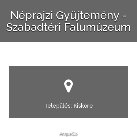
Néprajzi Gyűjtemény -
Szabadtéri Falumúzeum
Település: Kisköre
AmpeGo