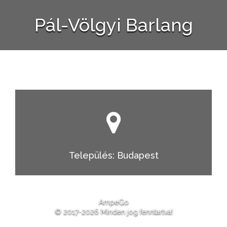
Pál-Völgyi Barlang
Település: Budapest
AmpeGo
© 2017-2026 Minden jog fenntartva!