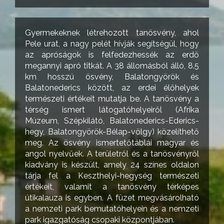
Gyermekeknek létrehozott tanösvény, ahol
Pele urat, a nagy pelét hívják segítségül, hogy
az apróságok is felfedezhessék az erdő
megannyi apró titkát. A 38 állomásból álló, 8.5
km hosszú ösvény, Balatongyörök és
Balatonederics között, az erdei élőhelyek
természeti értékeit mutatja be. A tanösvény a
térség ismert látogatóhelyeiről (Afrika
Múzeum, Szépkilátó, Balatonederics-Ederics-
hegy, Balatongyörök-Bélap-völgy) közelíthető
meg. Az ösvény ismertetőtáblái magyar és
angol nyelvűek. A területről és a tanösvényről
kiadvány is készült, amely 24 színes oldalon
tárja fel a Keszthelyi-hegység természeti
értékeit, valamit a tanösvény térképes
útikalauza is egyben. A füzet megvásárolható
a nemzeti park bemutatóhelyein és a nemzeti
park igazgatóság csopaki központjában.