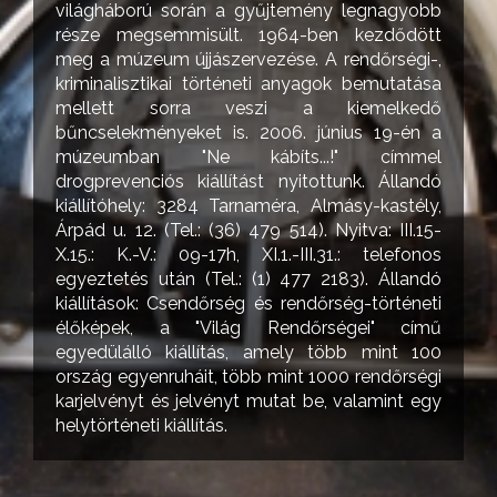
világháború során a gyűjtemény legnagyobb
része megsemmisült. 1964-ben kezdődött
meg a múzeum újjászervezése. A rendőrségi-,
kriminalisztikai történeti anyagok bemutatása
mellett sorra veszi a kiemelkedő
bűncselekményeket is. 2006. június 19-én a
múzeumban "Ne kábíts...!" címmel
drogprevenciós kiállítást nyitottunk. Állandó
kiállítóhely: 3284 Tarnaméra, Almásy-kastély,
Árpád u. 12. (Tel.: (36) 479 514). Nyitva: III.15-
X.15.: K.-V.: 09-17h, XI.1.-III.31.: telefonos
egyeztetés után (Tel.: (1) 477 2183). Állandó
kiállítások: Csendőrség és rendőrség-történeti
élőképek, a "Világ Rendőrségei" című
egyedülálló kiállítás, amely több mint 100
ország egyenruháit, több mint 1000 rendőrségi
karjelvényt és jelvényt mutat be, valamint egy
helytörténeti kiállítás.