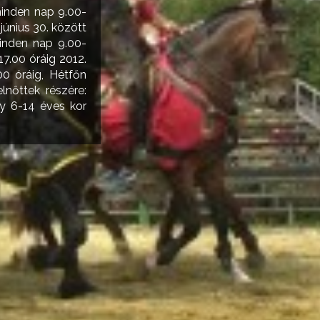
minden nap 9.00-
június 30. között
minden nap 9.00-
17.00 óráig 2012.
00 óráig, Hétfőn
nőttek részére:
gy 6-14 éves kor