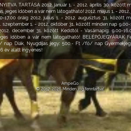
ITVA TARTÁSA 2012. január 1. - 2012. április 30. között 
s, jeges időben a vár nem látogatható! 2012. május 1. - 2012. 
-17.00 óráig 2012. július 1. - 2012. augusztus 31. között 
. szeptember 1. - 2012. október 31. között minden nap 9.00-
012. december 31. között Keddtől - Vasárnapig: 9.00-16.
jeges időben a vár nem látogatható! BELÉPŐJEGYÁRAK Fel
 / nap Diák, Nyugdíjas jegy: 500,- Ft /fő/ nap Gyermekje
 6 év alatt ingyenes!
AmpeGo
© 2017-2026 Minden jog fenntartva!