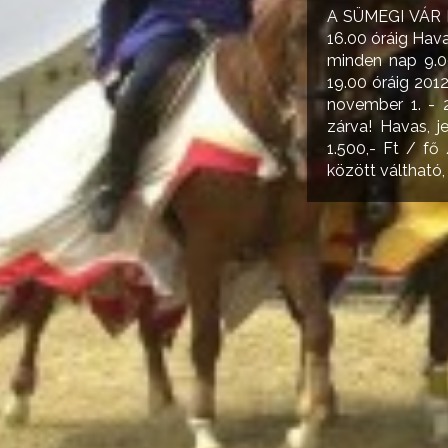
A SÜMEGI VÁR NY
16.00 óráig Hava
minden nap 9.00
19.00 óráig 2012
november 1. - 2
zárva! Havas, 
1.500,- Ft / fő
között váltható,