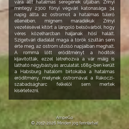
vára állt hatalmas seregének útjában. Zrínyi
mintegy 2300 főnyi végvári katonasága 34
napig állta az ostromot a hatalmas túlerő
ellenében, mígnem maradékuk Zrínyi
vezetésével kitört a lángoló belsővárból, hogy
véres közelharcban haljanak hősi halált.
Szigetvári diadalát maga a török szultán sem
érte meg, az ostrom utolsó napjaiban meghalt.
A rommá lőtt erődítményt a hódítók
kijavították, ezzel létrehozva a vár máig is
látható négybástyás arculatát. 1689-ben került
a Habsburg hatalom birtokába a hatalmas
erődítmény, melynek ostromával a Rákóczi-
szabadságharc felkelői sem mertek
kísérletezni.
AmpeGo
© 2017-2026 Minden jog fenntartva!