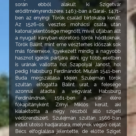
során ebből alakult ki Szigetvár
erődítményrendszere. 1463-ban a Garai-, 1471-
ben az enyingi Török család birtokába került.
Az 1526-os vesztes mohácsi csata után
katonai jelentősége megnőtt, mivel útjában állt
a nyugati irányban előretörő török hódítóknak.
Török Bálint, mint eme vészterhes időszak sok
más főnemese, igyekezett mindig a nagyobb
hasznot ígérők pártjára állni, így több esetben
is urának vallotta hol Szapolyai Jánost, hol
pedig Habsburg Ferdinándot. Miután 1541-ben
Buda megszállása idején Szulejmán török
szultán elfogatta Bálint urat, a felesége
azonnal átadta a végvárat Habsburg
Ferdinándnak. 1561-ben a vár élére
főkapitányként Zrínyi Miklós került, aki
kialakította a négy részből álló szigeti
védőrendszert. Szulejmán szultán 1566-ban
indult utolsó hadjáratára, melynek végső célját
Bécs elfoglalása jelentette, de előtte Sziget