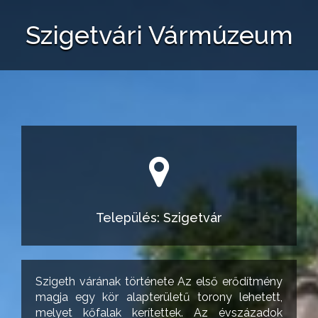
Szigetvári Vármúzeum
Település: Szigetvár
Szigeth várának története Az első erődítmény
magja egy kör alapterületű torony lehetett,
melyet kőfalak kerítettek. Az évszázadok